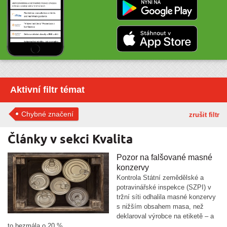
Aktivní filtr témat
Chybné značení
zrušit filtr
Články v sekci Kvalita
Pozor na falšované masné
konzervy
Kontrola Státní zemědělské a
potravinářské inspekce (SZPI) v
tržní síti odhalila masné konzervy
s nižším obsahem masa, než
deklaroval výrobce na etiketě – a
to bezmála o 20 %.