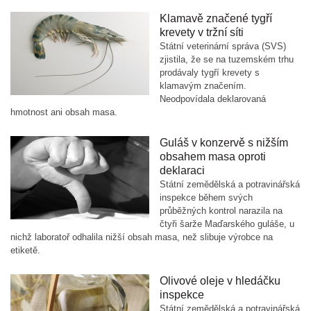
Klamavě značené tygří
krevety v tržní síti
Státní veterinární správa (SVS)
zjistila, že se na tuzemském trhu
prodávaly tygří krevety s
klamavým značením.
Neodpovídala deklarovaná
hmotnost ani obsah masa.
Guláš v konzervě s nižším
obsahem masa oproti
deklaraci
Státní zemědělská a potravinářská
inspekce během svých
průběžných kontrol narazila na
čtyři šarže Maďarského guláše, u
nichž laboratoř odhalila nižší obsah masa, než slibuje výrobce na
etiketě.
Olivové oleje v hledáčku
inspekce
Státní zemědělská a potravinářská