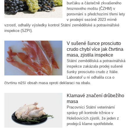
burčáku a částečně zkvašeného
hroznového moštu (ČZHM) v
porovnání s předchozími třemi lety
v prodejní sezóně 2023 mírně
vzrostl, odhalily výsledky kontrol Státní zemědělské a potravinářské
inspekce (SZPI).
V sušené šunce prosciutto
crudo chybí více jak čtvrtina
masa, zjistila inspekce
Státní zemědělská a potravinářská
inspekce zakázala prodej sušené
šunky prosciutto crudo z Itálie.
Laboratoř u ní odhalila cca o
čtvrtinu nižší obsah masa oproti deklaraci na obalu.
Klamavé značení drůbežího
masa
Pracovníci Státní veterinární
správy při kontrole tržnice v
Holešovicích zjistili, že jeden z
prodejců klame spotřebitele.