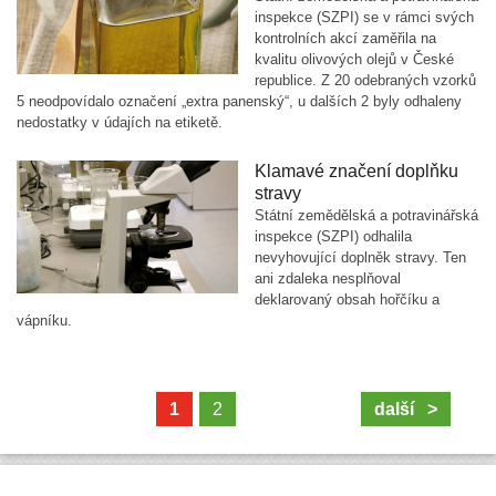
inspekce (SZPI) se v rámci svých
kontrolních akcí zaměřila na
kvalitu olivových olejů v České
republice. Z 20 odebraných vzorků
5 neodpovídalo označení „extra panenský“, u dalších 2 byly odhaleny
nedostatky v údajích na etiketě.
Klamavé značení doplňku
stravy
Státní zemědělská a potravinářská
inspekce (SZPI) odhalila
nevyhovující doplněk stravy. Ten
ani zdaleka nesplňoval
deklarovaný obsah hořčíku a
vápníku.
1
2
další >