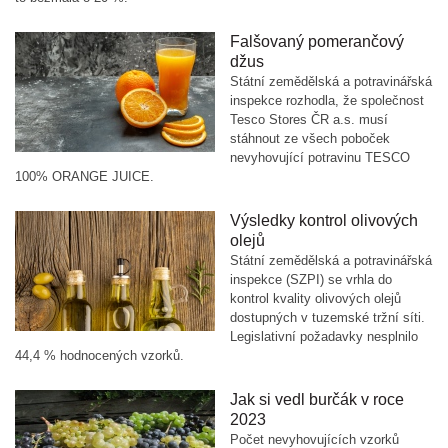
Falšovaný pomerančový
džus
Státní zemědělská a potravinářská
inspekce rozhodla, že společnost
Tesco Stores ČR a.s. musí
stáhnout ze všech poboček
nevyhovující potravinu TESCO
100% ORANGE JUICE.
Výsledky kontrol olivových
olejů
Státní zemědělská a potravinářská
inspekce (SZPI) se vrhla do
kontrol kvality olivových olejů
dostupných v tuzemské tržní síti.
Legislativní požadavky nesplnilo
44,4 % hodnocených vzorků.
Jak si vedl burčák v roce
2023
Počet nevyhovujících vzorků