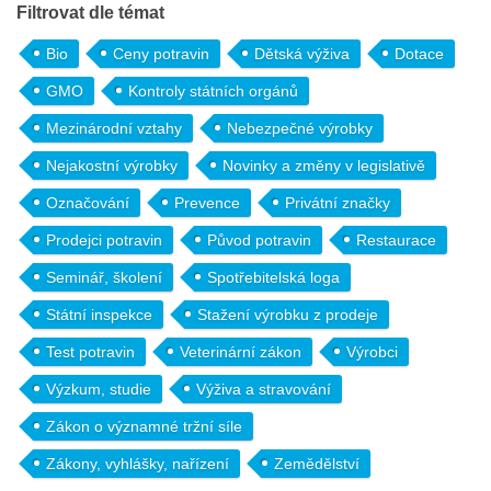
Filtrovat dle témat
Bio
Ceny potravin
Dětská výživa
Dotace
GMO
Kontroly státních orgánů
Mezinárodní vztahy
Nebezpečné výrobky
Nejakostní výrobky
Novinky a změny v legislativě
Označování
Prevence
Privátní značky
Prodejci potravin
Původ potravin
Restaurace
Seminář, školení
Spotřebitelská loga
Státní inspekce
Stažení výrobku z prodeje
Test potravin
Veterinární zákon
Výrobci
Výzkum, studie
Výživa a stravování
Zákon o významné tržní síle
Zákony, vyhlášky, nařízení
Zemědělství