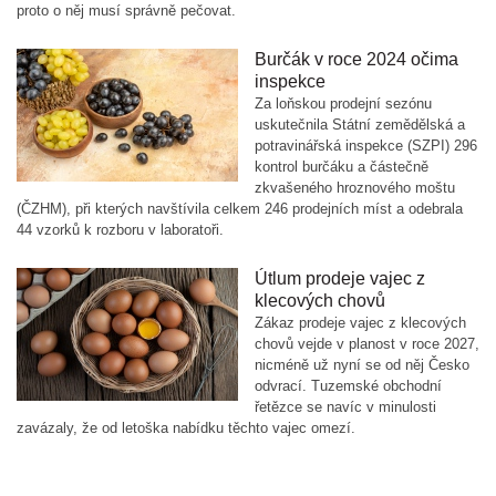
proto o něj musí správně pečovat.
Burčák v roce 2024 očima
inspekce
Za loňskou prodejní sezónu
uskutečnila Státní zemědělská a
potravinářská inspekce (SZPI) 296
kontrol burčáku a částečně
zkvašeného hroznového moštu
(ČZHM), při kterých navštívila celkem 246 prodejních míst a odebrala
44 vzorků k rozboru v laboratoři.
Útlum prodeje vajec z
klecových chovů
Zákaz prodeje vajec z klecových
chovů vejde v planost v roce 2027,
nicméně už nyní se od něj Česko
odvrací. Tuzemské obchodní
řetězce se navíc v minulosti
zavázaly, že od letoška nabídku těchto vajec omezí.