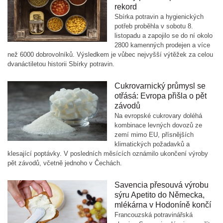
rekord
Sbírka potravin a hygienických
potřeb proběhla v sobotu 8.
listopadu a zapojilo se do ní okolo
2800 kamenných prodejen a více
než 6000 dobrovolníků. Výsledkem je vůbec nejvyšší výtěžek za celou
dvanáctiletou historii Sbírky potravin.
Cukrovarnický průmysl se
otřásá: Evropa přišla o pět
závodů
Na evropské cukrovary doléhá
kombinace levných dovozů ze
zemí mimo EU, přísnějších
klimatických požadavků a
klesající poptávky. V posledních měsících oznámilo ukončení výroby
pět závodů, včetně jednoho v Čechách.
Savencia přesouvá výrobu
sýru Apetito do Německa,
mlékárna v Hodoníně končí
Francouzská potravinářská