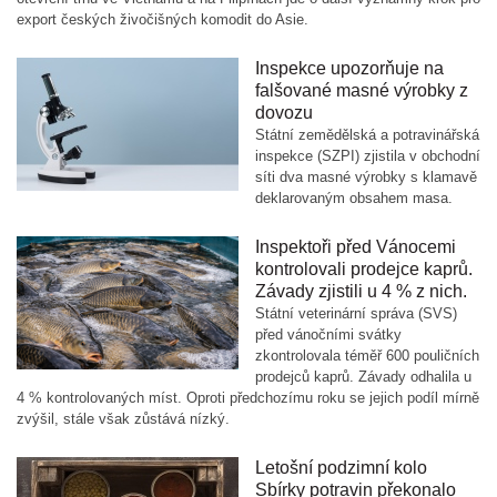
export českých živočišných komodit do Asie.
Inspekce upozorňuje na
falšované masné výrobky z
dovozu
Státní zemědělská a potravinářská
inspekce (SZPI) zjistila v obchodní
síti dva masné výrobky s klamavě
deklarovaným obsahem masa.
Inspektoři před Vánocemi
kontrolovali prodejce kaprů.
Závady zjistili u 4 % z nich.
Státní veterinární správa (SVS)
před vánočními svátky
zkontrolovala téměř 600 pouličních
prodejců kaprů. Závady odhalila u
4 % kontrolovaných míst. Oproti předchozímu roku se jejich podíl mírně
zvýšil, stále však zůstává nízký.
Letošní podzimní kolo
Sbírky potravin překonalo