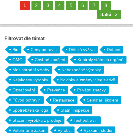
1
2
3
4
5
6
7
8
další >
Filtrovat dle témat
Bio
Ceny potravin
Dětská výživa
Dotace
GMO
Chybné značení
Kontroly státních orgánů
Mezinárodní vztahy
Nebezpečné výrobky
Nejakostní výrobky
Novinky a změny v legislativě
Označování
Prevence
Privátní značky
Původ potravin
Restaurace
Seminář, školení
Spotřebitelská loga
Státní inspekce
Stažení výrobku z prodeje
Test potravin
Veterinární zákon
Výrobci
Výzkum, studie