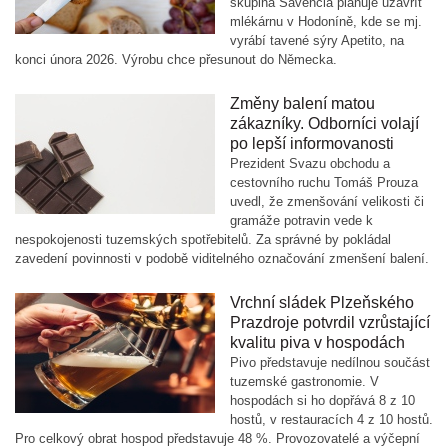
skupina Savencia plánuje uzavřít
mlékárnu v Hodoníně, kde se mj.
vyrábí tavené sýry Apetito, na
konci února 2026. Výrobu chce přesunout do Německa.
Změny balení matou
zákazníky. Odborníci volají
po lepší informovanosti
Prezident Svazu obchodu a
cestovního ruchu Tomáš Prouza
uvedl, že zmenšování velikosti či
gramáže potravin vede k
nespokojenosti tuzemských spotřebitelů. Za správné by pokládal
zavedení povinnosti v podobě viditelného označování zmenšení balení.
Vrchní sládek Plzeňského
Prazdroje potvrdil vzrůstající
kvalitu piva v hospodách
Pivo představuje nedílnou součást
tuzemské gastronomie. V
hospodách si ho dopřává 8 z 10
hostů, v restauracích 4 z 10 hostů.
Pro celkový obrat hospod představuje 48 %. Provozovatelé a výčepní