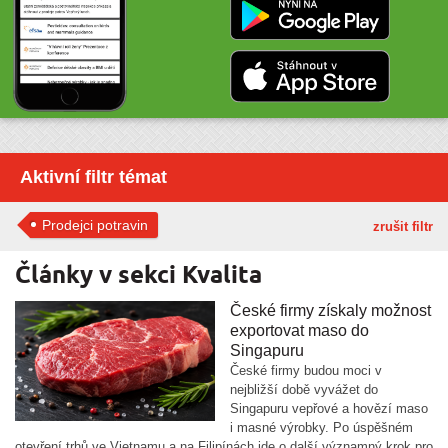
Aktivní filtr témat
Prodejci potravin
zrušit filtr
Články v sekci Kvalita
České firmy získaly možnost
exportovat maso do
Singapuru
České firmy budou moci v
nejbližší době vyvážet do
Singapuru vepřové a hovězí maso
i masné výrobky. Po úspěšném
otevření trhů ve Vietnamu a na Filipínách jde o další významný krok pro