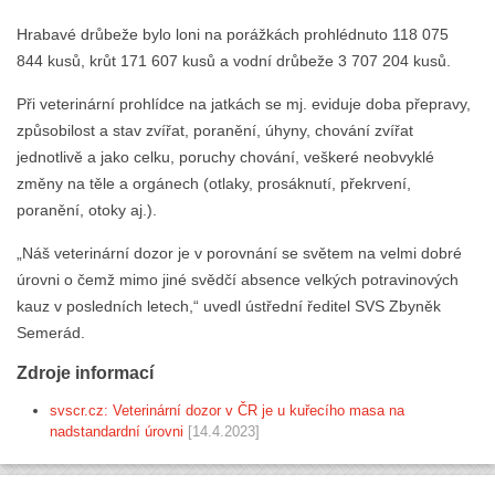
Hrabavé drůbeže bylo loni na porážkách prohlédnuto 118 075
844 kusů, krůt 171 607 kusů a vodní drůbeže 3 707 204 kusů.
Při veterinární prohlídce na jatkách se mj. eviduje doba přepravy,
způsobilost a stav zvířat, poranění, úhyny, chování zvířat
jednotlivě a jako celku, poruchy chování, veškeré neobvyklé
změny na těle a orgánech (otlaky, prosáknutí, překrvení,
poranění, otoky aj.).
„Náš veterinární dozor je v porovnání se světem na velmi dobré
úrovni o čemž mimo jiné svědčí absence velkých potravinových
kauz v posledních letech,“ uvedl ústřední ředitel SVS Zbyněk
Semerád.
Zdroje informací
svscr.cz: Veterinární dozor v ČR je u kuřecího masa na
nadstandardní úrovni
[14.4.2023]