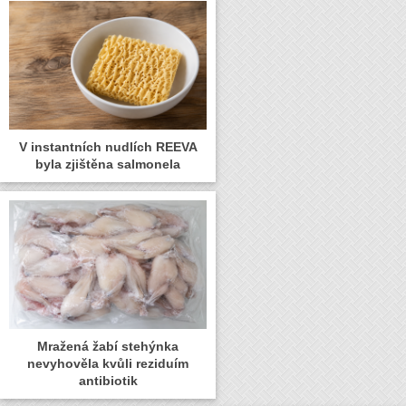
V instantních nudlích REEVA
byla zjištěna salmonela
Mražená žabí stehýnka
nevyhověla kvůli reziduím
antibiotik