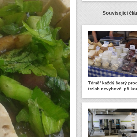
Související čl
Téměř každý šestý pro
trzích nevyhověl při ko