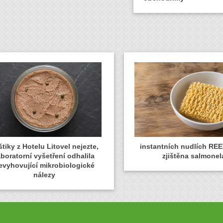
tiky z Hotelu Litovel nejezte,
instantních nudlích REE
aboratorní vyšetření odhalila
zjištěna salmonel
evyhovující mikrobiologické
nálezy