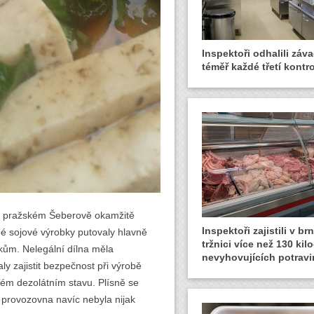
Inspektoři odhalili záva
téměř každé třetí kontro
 na pražském Šeberově okamžitě
Inspektoři zajistili v b
né sojové výrobky putovaly hlavně
tržnici více než 130 ki
kům. Nelegální dílna měla
nevyhovujících potravi
y zajistit bezpečnost při výrobě
tném dezolátním stavu. Plísně se
, provozovna navíc nebyla nijak