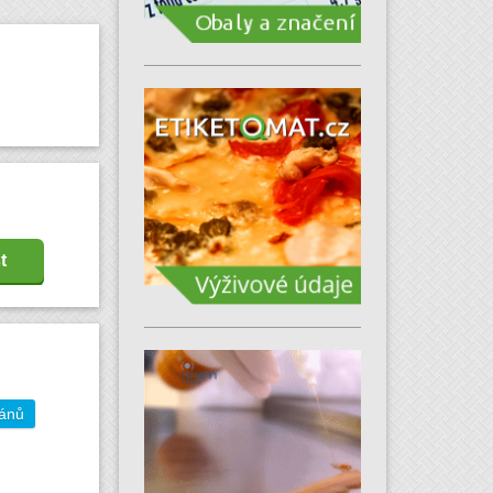
t
gánů