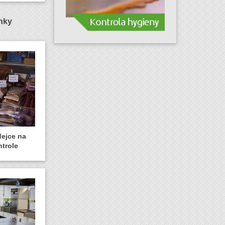
ánky
dejce na
ntrole