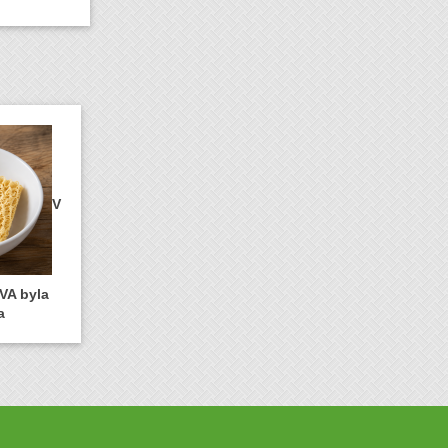
V
VA byla
a