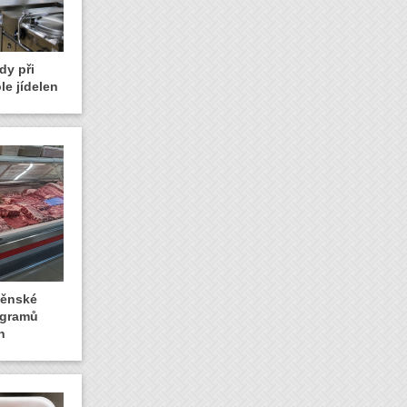
dy při
le jídelen
rněnské
logramů
n