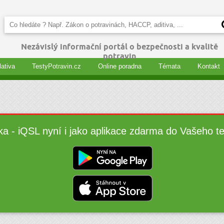
Nezávislý informační portál o bezpečnosti a kvalitě
potravin
lativa
TestyPotravin.cz
Online poradna
Témata
Kontakt
ka - iQSL nyní i jako aplikace zdarma do Vašeho t