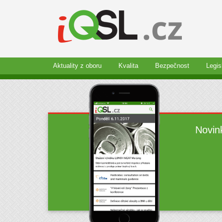
Aktuality z oboru
Kvalita
Bezpečnost
Legis
Novin