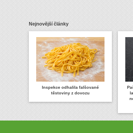
Nejnovější články
Inspekce odhalila falšované
Paš
těstoviny z dovozu
l
n