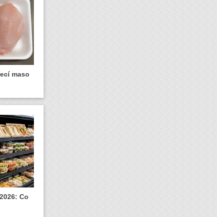
řecí maso
 2026: Co