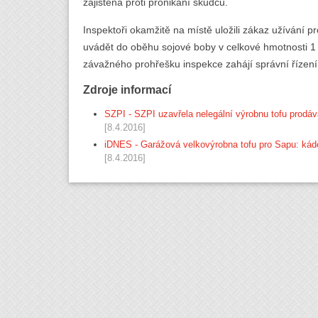
zajištěna proti pronikání škůdců.
Inspektoři okamžitě na místě uložili zákaz užívání p
uvádět do oběhu sojové boby v celkové hmotnosti 1
závažného prohřešku inspekce zahájí správní řízení 
Zdroje informací
SZPI - SZPI uzavřela nelegální výrobnu tofu prodá
[8.4.2016]
iDNES - Garážová velkovýrobna tofu pro Sapu: kádě 
[8.4.2016]