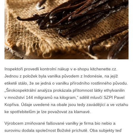
Inspektoři provedli kontrolní nákup v e-shopu kitchenette.cz.
Jednou z položek byla vanilka původem z Indonésie, na jejíž
etiketě stálo, že se jedná o vanilku přírodního rostlinného původu.
„Širokospektrální analýza prokázala přítomnost látky ethylvanilin
v množství 144 miligramů na kilogram,“ sdělil mluvčí SZPI Pavel
Kopřiva. Údaje uvedené na obale jsou tedy zavádějící a ve vztahu
ke spotřebitelům je lze považovat za klamavé.
Výrobcem zmiňované falšované vanilky je firma bio nebio a
surovinu dodala společnost Božské príchutě. Oba subjekty teď