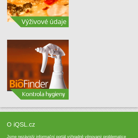
O iQSL.cz
Jsme nezávislý informační portál výhradně věnovaný problematice