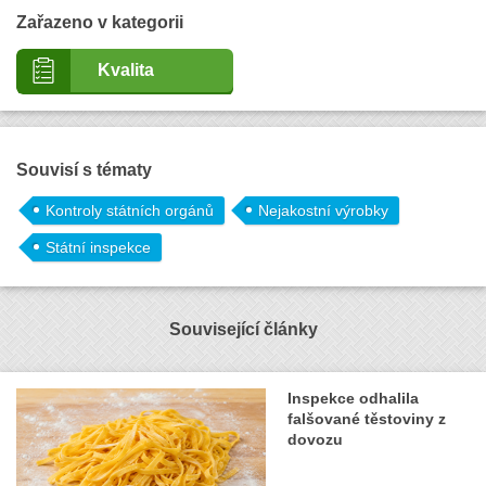
Zařazeno v kategorii
Kvalita
Souvisí s tématy
Kontroly státních orgánů
Nejakostní výrobky
Státní inspekce
Související články
Inspekce odhalila
falšované těstoviny z
dovozu