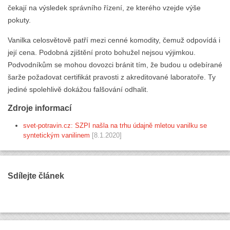
čekají na výsledek správního řízení, ze kterého vzejde výše
pokuty.
Vanilka celosvětově patří mezi cenné komodity, čemuž odpovídá i
její cena. Podobná zjištění proto bohužel nejsou výjimkou.
Podvodníkům se mohou dovozci bránit tím, že budou u odebírané
šarže požadovat certifikát pravosti z akreditované laboratoře. Ty
jediné spolehlivě dokážou falšování odhalit.
Zdroje informací
svet-potravin.cz: SZPI našla na trhu údajně mletou vanilku se
syntetickým vanilinem
[8.1.2020]
Sdílejte článek