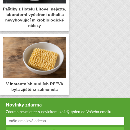
Paštiky z Hotelu Litovel nejezte,
laboratorní vyšetření odhalila
nevyhovující mikrobiologické
nálezy
V instantních nudlích REEVA
byla zjištěna salmonela
Novinky zdarma
Zdarma newsletter s novinkami každý týden do Vašeho emailu