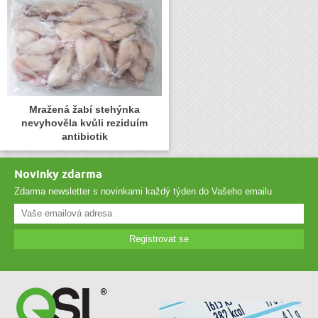
Mražená žabí stehýnka
nevyhověla kvůli reziduím
antibiotik
Novinky zdarma
Zdarma newsletter s novinkami každý týden do Vašeho emailu
Registrovat se