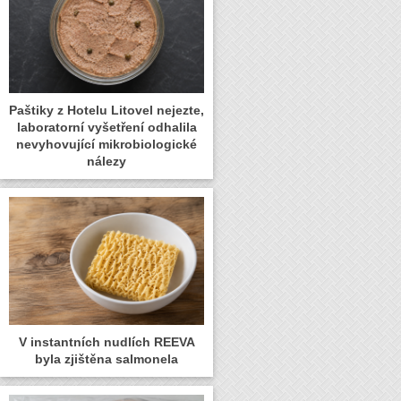
Paštiky z Hotelu Litovel nejezte,
laboratorní vyšetření odhalila
nevyhovující mikrobiologické
nálezy
V instantních nudlích REEVA
byla zjištěna salmonela