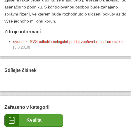
Zjištěná fakta vedla k tomu, že maso bylo převezeno k likvidaci do
asanačního podniku. S kontrolovanou osobou bude zahájeno
správní řízení, ve kterém bude rozhodnuto o uložení pokuty až do
výše jednoho milionu korun.
Zdroje informací
svscr.cz: SVS odhalila nelegální prodej vepřového na Turnovsku
[3.8.2018]
Sdílejte článek
Zařazeno v kategorii
Kvalita