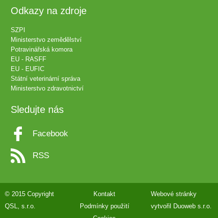
Odkazy na zdroje
SZPI
Ministerstvo zemědělství
Potravinářská komora
EU - RASFF
EU - EUFIC
Státní veterinární správa
Ministerstvo zdravotnictví
Sledujte nás
Facebook
RSS
© 2015 Copyright
Kontakt
Webové stránky
QSL, s.r.o.
Podmínky použití
vytvořil
Duoweb s.r.o.