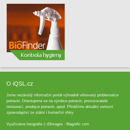
O iQSL.cz
Jsme nezávislý informační portál výhradně věnovaný problematice
potravin. Orientujeme se na výrobce potravin, provozovatele
restaurací, prodejce potravin, apod. Přinášíme aktuální seriozní
zpravodajství ze státní i komerční sféry.
Využíváme fotografie z
d3images - Magnific.com