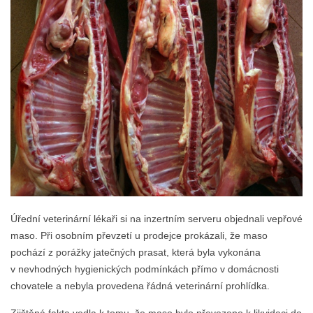
Úřední veterinární lékaři si na inzertním serveru objednali vepřové
maso. Při osobním převzetí u prodejce prokázali, že maso
pochází z porážky jatečných prasat, která byla vykonána
v nevhodných hygienických podmínkách přímo v domácnosti
chovatele a nebyla provedena řádná veterinární prohlídka.