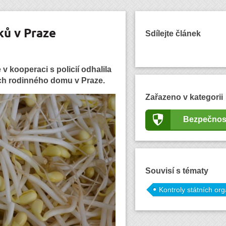
ků v Praze
Sdílejte článek
v kooperaci s policií odhalila
ách rodinného domu v Praze.
Zařazeno v kategorii
Bezpečnos
Souvisí s tématy
Kontroly státních or