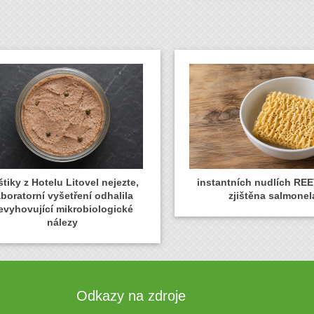
tiky z Hotelu Litovel nejezte,
instantních nudlích REE
aboratorní vyšetření odhalila
zjištěna salmonel
evyhovující mikrobiologické
nálezy
Odkazy na zdroje