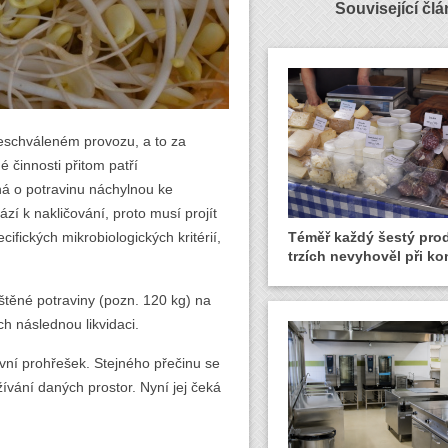
Související čl
eschváleném provozu, a to za
činnosti přitom patří
ná o potravinu náchylnou ke
zí k nakličování, proto musí projít
fických mikrobiologických kritérií,
Téměř každý šestý pro
trzích nevyhověl při ko
štěné potraviny (pozn. 120 kg) na
ch následnou likvidaci.
vní prohřešek. Stejného přečinu se
žívání daných prostor. Nyní jej čeká