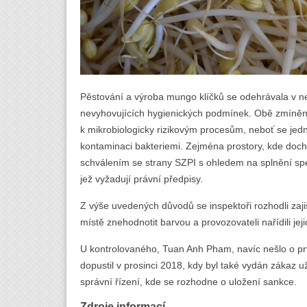
Pěstování a výroba mungo klíčků se odehrávala v n
nevyhovujících hygienických podmínek. Obě zmíněné 
k mikrobiologicky rizikovým procesům, neboť se jed
kontaminaci bakteriemi. Zejména prostory, kde dochá
schválením se strany SZPI s ohledem na splnění speci
jež vyžadují právní předpisy.
Z výše uvedených důvodů se inspektoři rozhodli zaji
místě znehodnotit barvou a provozovateli nařídili jeji
U kontrolovaného, Tuan Anh Pham, navíc nešlo o pr
dopustil v prosinci 2018, kdy byl také vydán zákaz u
správní řízení, kde se rozhodne o uložení sankce.
Zdroje informací