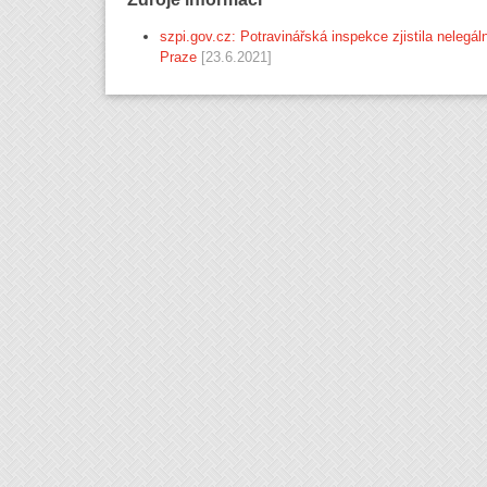
szpi.gov.cz: Potravinářská inspekce zjistila nelegá
Praze
[23.6.2021]