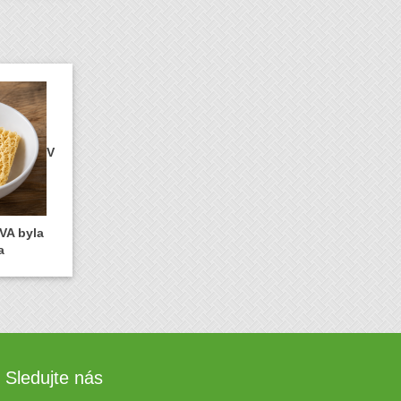
V
VA byla
a
Sledujte nás