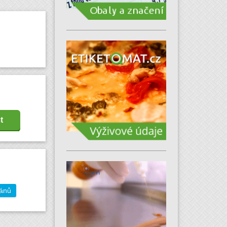
t
gánů