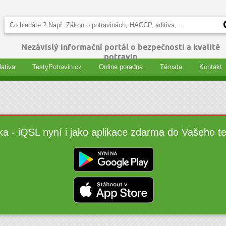
Nezávislý informační portál o bezpečnosti a kvalitě
potravin
lativa
TestyPotravin.cz
Online poradna
Témata
Kontakt
ka - iQSL nyní i jako aplikace zdarma do Vašeho t