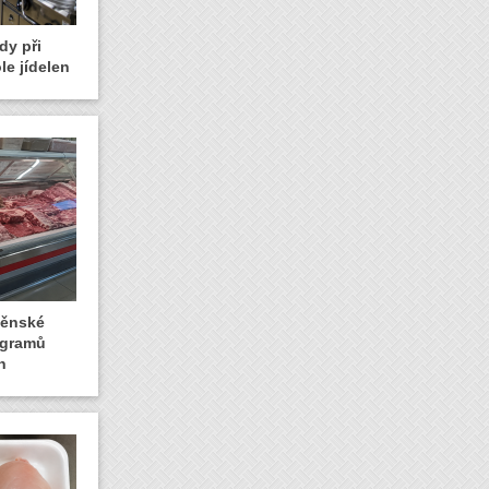
dy při
le jídelen
rněnské
logramů
n