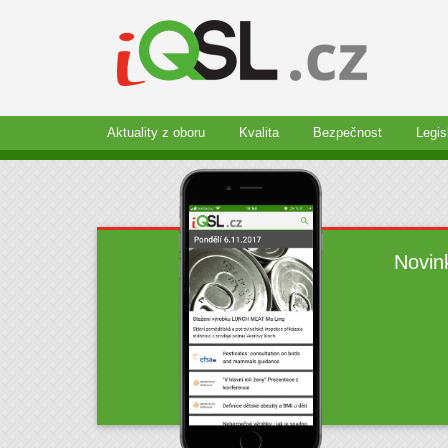
Aktuality z oboru
Kvalita
Bezpečnost
Legis
Novin