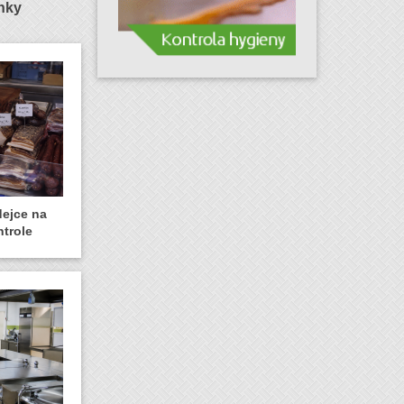
ánky
dejce na
ntrole