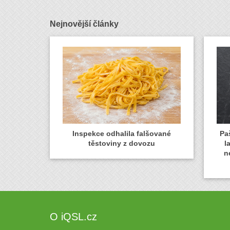
Nejnovější články
Inspekce odhalila falšované
Paš
těstoviny z dovozu
l
n
O iQSL.cz