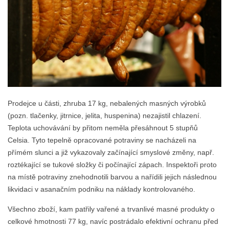
Prodejce u části, zhruba 17 kg, nebalených masných výrobků
(pozn. tlačenky, jitrnice, jelita, huspenina) nezajistil chlazení.
Teplota uchovávání by přitom neměla přesáhnout 5 stupňů
Celsia. Tyto tepelně opracované potraviny se nacházeli na
přímém slunci a již vykazovaly začínající smyslové změny, např.
roztékající se tukové složky či počínající zápach. Inspektoři proto
na místě potraviny znehodnotili barvou a nařídili jejich následnou
likvidaci v asanačním podniku na náklady kontrolovaného.
Všechno zboží, kam patřily vařené a trvanlivé masné produkty o
celkové hmotnosti 77 kg, navíc postrádalo efektivní ochranu před