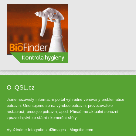
O iQSL.cz
Jsme nezávislý informační portál výhradně věnovaný problematice
potravin. Orientujeme se na výrobce potravin, provozovatele
restaurací, prodejce potravin, apod. Přinášíme aktuální seriozní
zpravodajství ze státní i komerční sféry.
Využíváme fotografie z
d3images - Magnific.com