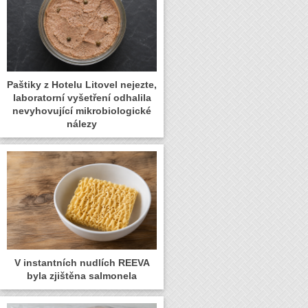
Paštiky z Hotelu Litovel nejezte,
laboratorní vyšetření odhalila
nevyhovující mikrobiologické
nálezy
V instantních nudlích REEVA
byla zjištěna salmonela