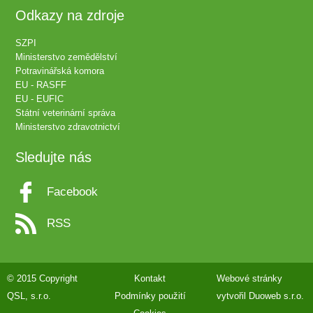
Odkazy na zdroje
SZPI
Ministerstvo zemědělství
Potravinářská komora
EU - RASFF
EU - EUFIC
Státní veterinární správa
Ministerstvo zdravotnictví
Sledujte nás
Facebook
RSS
© 2015 Copyright
Kontakt
Webové stránky
QSL, s.r.o.
Podmínky použití
vytvořil
Duoweb s.r.o.