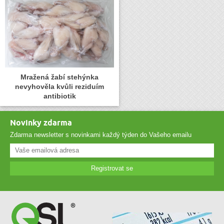
Mražená žabí stehýnka
nevyhověla kvůli reziduím
antibiotik
Novinky zdarma
Zdarma newsletter s novinkami každý týden do Vašeho emailu
Registrovat se