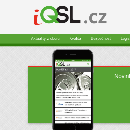
Aktuality z oboru
Kvalita
Bezpečnost
Legis
Novin