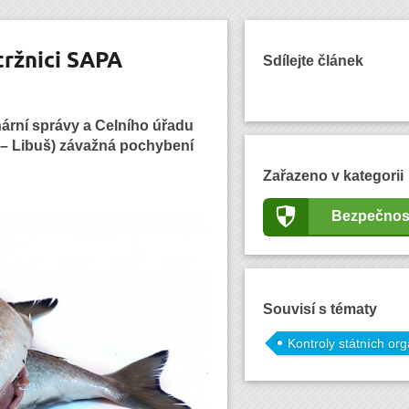
tržnici SAPA
Sdílejte článek
nární správy a Celního úřadu
a – Libuš) závažná pochybení
Zařazeno v kategorii
Bezpečnos
Souvisí s tématy
Kontroly státních or