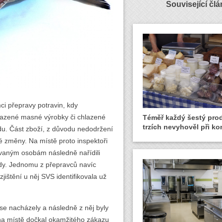
Související čl
ci přepravy potravin, kdy
hlazené masné výrobky či chlazené
Téměř každý šestý pro
trzích nevyhověl při ko
u. Část zboží, z důvodu nedodržení
é změny. Na místě proto inspektoři
ovaným osobám následně nařídili
lady. Jednomu z přepravců navíc
jištění u něj SVS identifikovala už
se nacházely a následně z něj byly
 na místě dočkal okamžitého zákazu