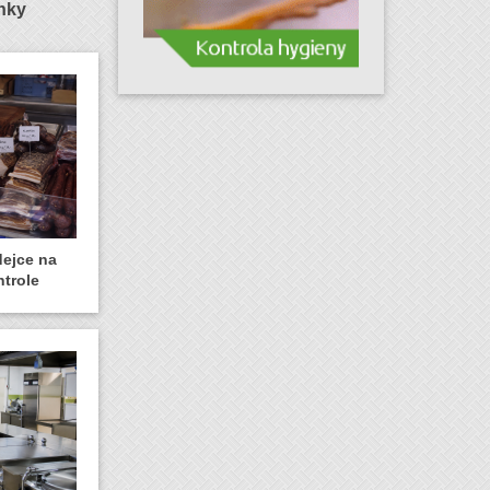
ánky
dejce na
ntrole