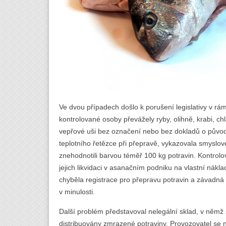
Ve dvou případech došlo k porušení legislativy v rám
kontrolované osoby převážely ryby, olihně, krabi, c
vepřové uši bez označení nebo bez dokladů o původ
teplotního řetězce při přepravě, vykazovala smyslov
znehodnotili barvou téměř 100 kg potravin. Kontrol
jejich likvidaci v asanačním podniku na vlastní nák
chyběla registrace pro přepravu potravin a závadná z
v minulosti.
Další problém představoval nelegální sklad, v němž 
distribuovány zmrazené potraviny. Provozovatel se