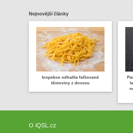
Nejnovější články
Inspekce odhalila falšované
Paš
těstoviny z dovozu
l
n
O iQSL.cz