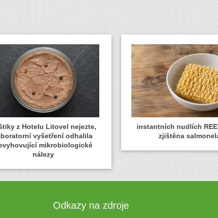
tiky z Hotelu Litovel nejezte,
instantních nudlích REE
aboratorní vyšetření odhalila
zjištěna salmonel
evyhovující mikrobiologické
nálezy
Odkazy na zdroje