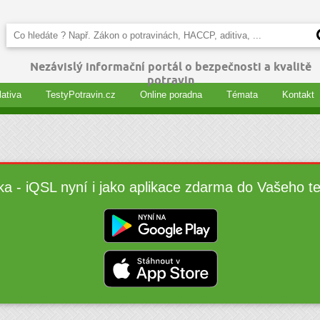
Nezávislý informační portál o bezpečnosti a kvalitě
potravin
lativa
TestyPotravin.cz
Online poradna
Témata
Kontakt
ka - iQSL nyní i jako aplikace zdarma do Vašeho t