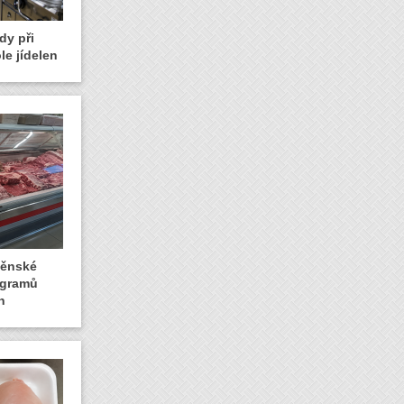
dy při
le jídelen
rněnské
logramů
n