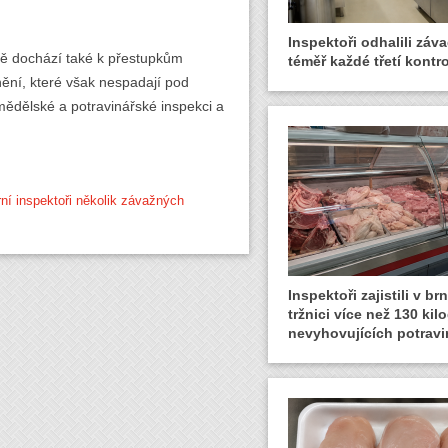
Inspektoři odhalili záva
ně dochází také k přestupkům
téměř každé třetí kontro
nění, které však nespadají pod
ědělské a potravinářské inspekci a
nární inspektoři několik závažných
Inspektoři zajistili v b
tržnici více než 130 ki
nevyhovujících potravi