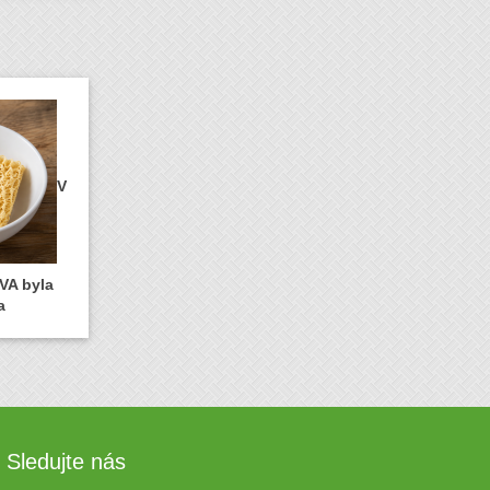
V
VA byla
a
Sledujte nás