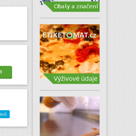
t
gánů