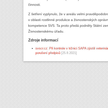
činnosti.
Z šetření vyplynulo, že v areálu velmi pravděpodob
v oblasti rostlinné produkce a živnostenských opráv
kompetence SVS. Ta proto předá podněty Státní zem
Živnostenskému úřadu.
Zdroje informací
svscr.cz: Při kontrole v tržnici SAPA zjistili veteri
porušení předpisů
[25.8.2021]