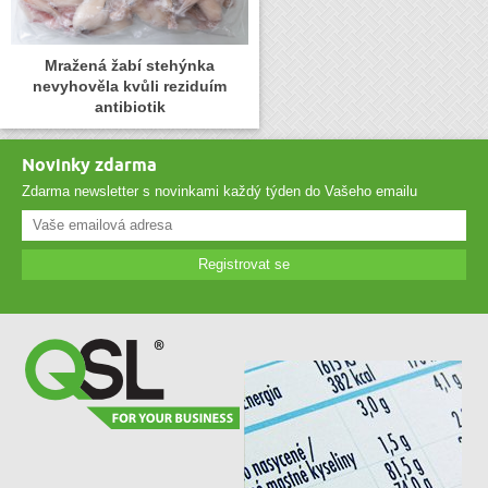
Mražená žabí stehýnka
nevyhověla kvůli reziduím
antibiotik
Novinky zdarma
Zdarma newsletter s novinkami každý týden do Vašeho emailu
Registrovat se