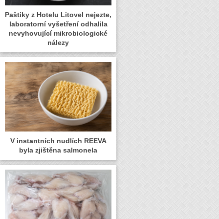
Paštiky z Hotelu Litovel nejezte,
laboratorní vyšetření odhalila
nevyhovující mikrobiologické
nálezy
V instantních nudlích REEVA
byla zjištěna salmonela