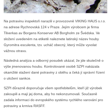
Na potravinu inspektoři narazili v provozovně VIKING HAUS s.r.o.
na adrese Rychnovská 124 v Praze. Jejím výrobcem je firma
Tilverkas av Borgens Konserver AB Borgholm ze Švédska. Ve
složení uvedeném na etiketě naleznete latinský název houby
Gyromitra esculenta, tzv. ucháč obecný, který může vyvolat
vážnou otravu.
Následná analýza a odborný posudek ukázal, že jde skutečně o
výše jmenovanou houbu. Kontrolované osobě SZPI nakázala
okamžité stažení dané potraviny z oběhu a čeká jí správní řízení
o uložení sankce.
SZPI důrazně doporučuje všem spotřebitelům, kteří již výrobek
zakoupili a mají jej doma, aby ho nekonzumovali. Současně
zadala informaci do evropského systému rychlého varování pro
potraviny a krmiva RASFF.