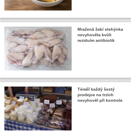
Mražená žabí stehýnka
nevyhověla kvůli
reziduím antibiotik
Téměř každý šestý
prodejce na trzích
nevyhověl při kontrole