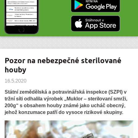
Pozor na nebezpečné sterilované
houby
16.5.2020
Státní zemědělská a potravinářská inspekce (SZPI) v
tržní síti odhalila výrobek „Muklor – sterilovaní smrži,
200g“ s obsahem houby známé jako ucháč obecný,
jehož konzumace patří do vysoce rizikové skupiny.