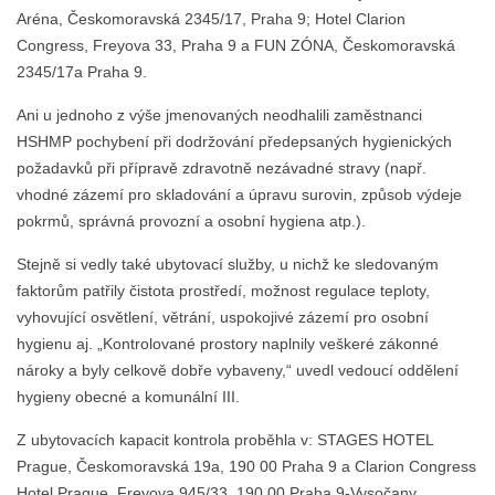
Aréna, Českomoravská 2345/17, Praha 9; Hotel Clarion
Congress, Freyova 33, Praha 9 a FUN ZÓNA, Českomoravská
2345/17a Praha 9.
Ani u jednoho z výše jmenovaných neodhalili zaměstnanci
HSHMP pochybení při dodržování předepsaných hygienických
požadavků při přípravě zdravotně nezávadné stravy (např.
vhodné zázemí pro skladování a úpravu surovin, způsob výdeje
pokrmů, správná provozní a osobní hygiena atp.).
Stejně si vedly také ubytovací služby, u nichž ke sledovaným
faktorům patřily čistota prostředí, možnost regulace teploty,
vyhovující osvětlení, větrání, uspokojivé zázemí pro osobní
hygienu aj. „Kontrolované prostory naplnily veškeré zákonné
nároky a byly celkově dobře vybaveny,“ uvedl vedoucí oddělení
hygieny obecné a komunální III.
Z ubytovacích kapacit kontrola proběhla v: STAGES HOTEL
Prague, Českomoravská 19a, 190 00 Praha 9 a Clarion Congress
Hotel Prague, Freyova 945/33, 190 00 Praha 9-Vysočany.