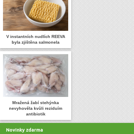
V instantních nudlích REEVA
byla zjištěna salmonela
Mražená žabí stehýnka
nevyhověla kvůli reziduím
antibiotik
Novinky zdarma