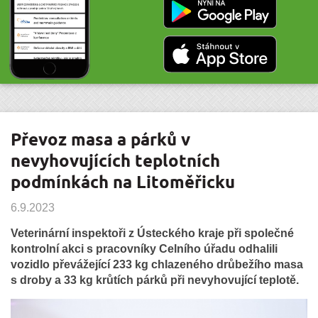
Převoz masa a párků v
nevyhovujících teplotních
podmínkách na Litoměřicku
6.9.2023
Veterinární inspektoři z Ústeckého kraje při společné
kontrolní akci s pracovníky Celního úřadu odhalili
vozidlo převážející 233 kg chlazeného drůbežího masa
s droby a 33 kg krůtích párků při nevyhovující teplotě.