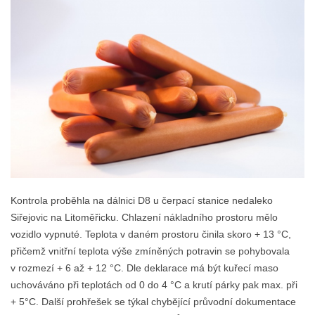
Kontrola proběhla na dálnici D8 u čerpací stanice nedaleko
Siřejovic na Litoměřicku. Chlazení nákladního prostoru mělo
vozidlo vypnuté. Teplota v daném prostoru činila skoro + 13 °C,
přičemž vnitřní teplota výše zmíněných potravin se pohybovala
v rozmezí + 6 až + 12 °C. Dle deklarace má být kuřecí maso
uchováváno při teplotách od 0 do 4 °C a krutí párky pak max. při
+ 5°C. Další prohřešek se týkal chybějící průvodní dokumentace