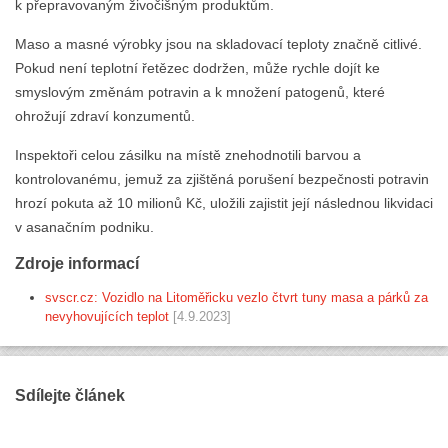
k přepravovaným živočišným produktům.
Maso a masné výrobky jsou na skladovací teploty značně citlivé.
Pokud není teplotní řetězec dodržen, může rychle dojít ke
smyslovým změnám potravin a k množení patogenů, které
ohrožují zdraví konzumentů.
Inspektoři celou zásilku na místě znehodnotili barvou a
kontrolovanému, jemuž za zjištěná porušení bezpečnosti potravin
hrozí pokuta až 10 milionů Kč, uložili zajistit její následnou likvidaci
v asanačním podniku.
Zdroje informací
svscr.cz: Vozidlo na Litoměřicku vezlo čtvrt tuny masa a párků za
nevyhovujících teplot
[4.9.2023]
Sdílejte článek