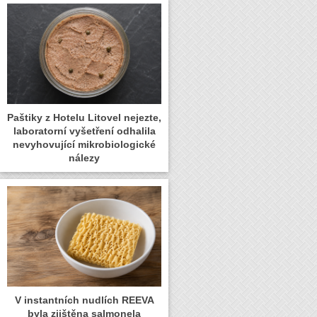
Paštiky z Hotelu Litovel nejezte,
laboratorní vyšetření odhalila
nevyhovující mikrobiologické
nálezy
V instantních nudlích REEVA
byla zjištěna salmonela