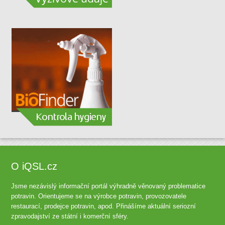
O iQSL.cz
Jsme nezávislý informační portál výhradně věnovaný problematice
potravin. Orientujeme se na výrobce potravin, provozovatele
restaurací, prodejce potravin, apod. Přinášíme aktuální seriozní
zpravodajství ze státní i komerční sféry.