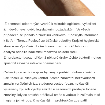
„Z osmnácti odebraných vzorků k mikrobiologickému vyšetření
jich devět nevyhovělo legislativním požadavkům. Ve všech
případech se jednalo o zmrzlinu vanilkovou,“ poskytla informace
k šetření Tereza Poulová ze žďárské pobočky Krajské hygienické
stanice na Vysočině. U všech závadných vzorků laboratorní
analýza odhalila nadlimitní množství bakterií rodu
Enterobacteriaceae, přičemž některé druhy těchto bakterií mohou
způsobit závažné infekční onemocnění.
Celkově pracovníci krajské hygieny v průběhu dubna a května
uskutečnili 31 cílených kontrol. Kromě zdravotní nezávadnosti
zmrzlin vyráběných tzv. studenou cestou (pozn. nejčastěji
využívaný způsob výroby zmrzlin u sezonních prodejců točené
zmrzliny, kdy se smíchá prášková směs s vodou) je zajímala také
hygiena její výroby. K nejčastějším prohřeškům zde patří