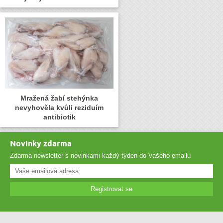
Mražená žabí stehýnka
nevyhověla kvůli reziduím
antibiotik
Novinky zdarma
Zdarma newsletter s novinkami každý týden do Vašeho emailu
Registrovat se