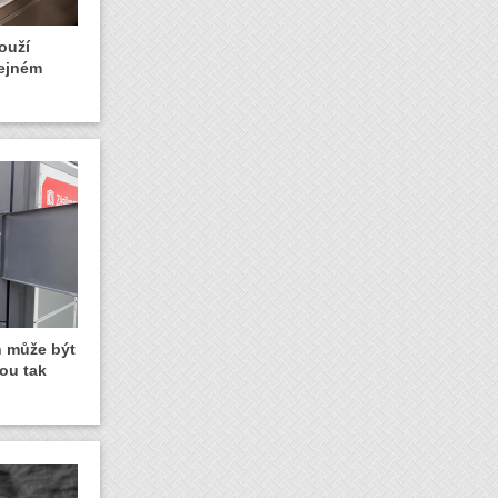
ouží
řejném
 může být
sou tak