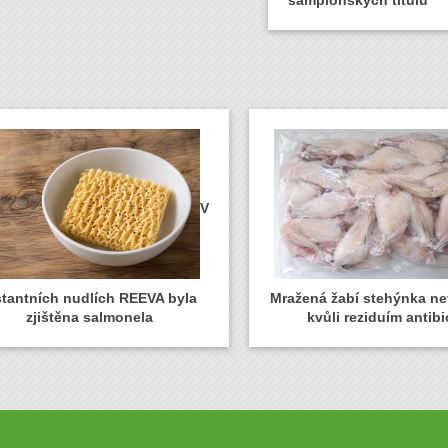
šampionských titulů
V
stantních nudlích REEVA byla
Mražená žabí stehýnka n
zjištěna salmonela
kvůli reziduím antibi