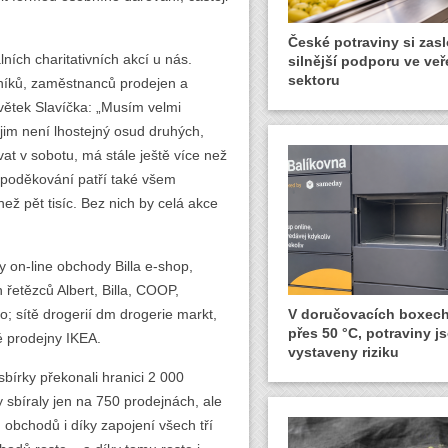
České potraviny si zasl
lních charitativních akcí u nás.
silnější podporu ve ve
sektoru
olníků, zaměstnanců prodejen a
větek Slavíčka: „Musím velmi
 jim není lhostejný osud druhých,
rovat v sobotu, má stále ještě více než
é poděkování patří také všem
ež pět tisíc. Bez nich by celá akce
y on-line obchody Billa e-shop,
 řetězců Albert, Billa, COOP,
; sítě drogerií dm drogerie markt,
V doručovacích boxech
přes 50 °C, potraviny j
é prodejny IKEA.
vystaveny riziku
bírky překonali hranici 2 000
 sbíraly jen na 750 prodejnách, ale
 obchodů i díky zapojení všech tří