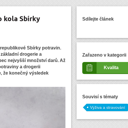
 kola Sbírky
Sdílejte článek
republikové Sbírky potravin.
 základní drogerie a
Zařazeno v kategorii
bec nejvyšší množství darů. Až
otraviny a drogerii
Kvalita
e, že konečný výsledek
Souvisí s tématy
Výživa a stravování