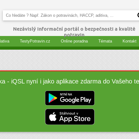
Nezávislý informační portál o bezpečnosti a kvalitě
potravin
lativa
TestyPotravin.cz
Online poradna
Témata
Kontakt
ka - iQSL nyní i jako aplikace zdarma do Vašeho t