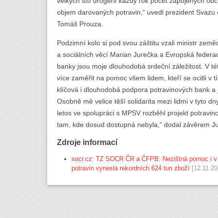
velkých sítí drogerií každý rok počet zapojených obc
objem darovaných potravin,“ uvedl prezident Svazu
Tomáš Prouza.
Podzimní kolo si pod svou záštitu vzali ministr země
a sociálních věcí Marian Jurečka a Evropská federa
banky jsou moje dlouhodobá srdeční záležitost. V t
více zaměřit na pomoc všem lidem, kteří se ocitli v tíž
klíčová i dlouhodobá podpora potravinových bank a 
Osobně mě velice těší solidarita mezi lidmi v tyto d
letos ve spolupráci s MPSV rozběhl projekt potravino
tam, kde dosud dostupná nebyla,“ dodal závěrem J
Zdroje informací
socr.cz: TZ SOCR ČR a ČFPB: Nezištná pomoc i v
potravin vynesla rekordních 624 tun zboží
[12.11.20