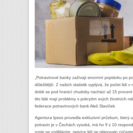
„Potravinové banky zažívají enormní poptávku po pomo
důležitější. Z našich statistik vyplývá, že počet lid
době se pod hranicí chudoby nachází až 15 procent
tito lidé mají problémy s pokrytím svých životních n
federace potravinových bank Aleš Slavíček.
Agentura Ipsos provedla exkluzivní průzkum, který 
potravin je v Čechách vysoká, má ho 9 z 10 responde
roste se vzděláním, nejvíce lidí se plánovalo zúčast