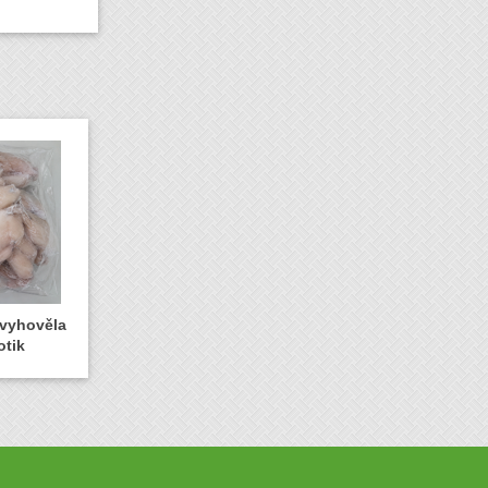
evyhověla
otik