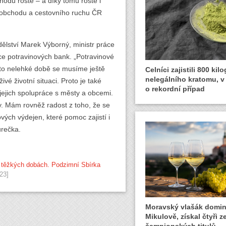
hodů roste – a díky tomu roste i
 obchodu a cestovního ruchu ČR
dělství Marek Výborný, ministr práce
ce potravinových bank. „Potravinové
éto nelehké době se musíme ještě
Celníci zajistili 800 ki
nelegálního kratomu, v
ivé životní situaci. Proto je také
o rekordní případ
jejich spolupráce s městy a obcemi.
ny. Mám rovněž radost z toho, že se
vých výdejen, které pomoc zajistí i
urečka.
 těžkých dobách. Podzimní Sbírka
23]
Moravský vlašák domin
Mikulově, získal čtyři 