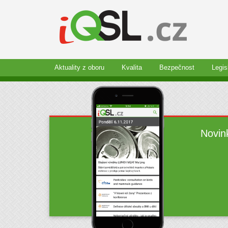
Aktuality z oboru
Kvalita
Bezpečnost
Legis
Novin