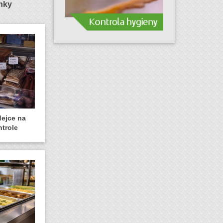
ánky
dejce na
ntrole