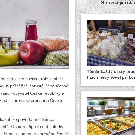
Související čl
Téměř každý šestý pro
trzích nevyhověl při ko
ci a jejich sociální role je stále
í v nouzi průběžně narůstá. V současné
 všech obyvatel České republiky a
ákladů,“ prohlásil předseda České
ukázal, že povědomí o Sbírce
ntů. Ochota připojit se do sbírky
nit formou osobního darování, častěji