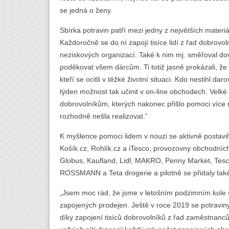
se jedná o ženy.
Sbírka potravin patří mezi jedny z největších materiá
Každoročně se do ní zapojí tisíce lidí z řad dobrov
neziskových organizací. Také k nim mj. směřoval do
poděkovat všem dárcům. Ti totiž jasně prokázali, že
kteří se ocitli v těžké životní situaci. Kdo nestihl da
týden možnost tak učinit v on-line obchodech. Velk
dobrovolníkům, kterých nakonec přišlo pomoci více n
rozhodně nešla realizovat.“
K myšlence pomoci lidem v nouzi se aktivně postavil
Košík.cz, Rohlík.cz a iTesco; provozovny obchodních
Globus, Kaufland, Lidl, MAKRO, Penny Market, Tesco
ROSSMANN a Teta drogerie a pilotně se přidaly tak
„Jsem moc rád, že jsme v letošním podzimním kole s
zapojených prodejen. Ještě v roce 2019 se potraviny
díky zapojení tisíců dobrovolníků z řad zaměstnanců