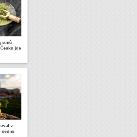
logramů
 Česku jde
oval v
ze sedmi