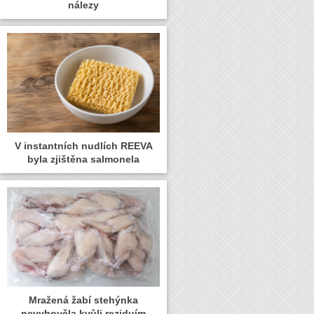
nálezy
V instantních nudlích REEVA
byla zjištěna salmonela
Mražená žabí stehýnka
nevyhověla kvůli reziduím