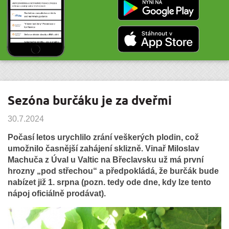
Sezóna burčáku je za dveřmi
30.7.2024
Počasí letos urychlilo zrání veškerých plodin, což
umožnilo časnější zahájení sklizně. Vinař Miloslav
Machuča z Úval u Valtic na Břeclavsku už má první
hrozny „pod střechou“ a předpokládá, že burčák bude
nabízet již 1. srpna (pozn. tedy ode dne, kdy lze tento
nápoj oficiálně prodávat).