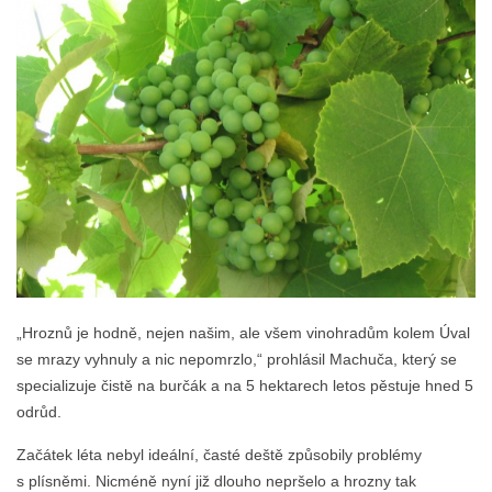
„Hroznů je hodně, nejen našim, ale všem vinohradům kolem Úval
se mrazy vyhnuly a nic nepomrzlo,“ prohlásil Machuča, který se
specializuje čistě na burčák a na 5 hektarech letos pěstuje hned 5
odrůd.
Začátek léta nebyl ideální, časté deště způsobily problémy
s plísněmi. Nicméně nyní již dlouho nepršelo a hrozny tak