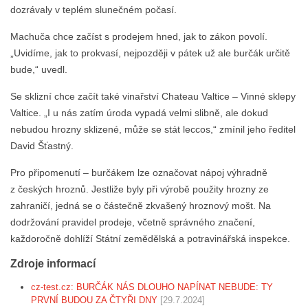
dozrávaly v teplém slunečném počasí.
Machuča chce začíst s prodejem hned, jak to zákon povolí.
„Uvidíme, jak to prokvasí, nejpozději v pátek už ale burčák určitě
bude,“ uvedl.
Se sklizní chce začít také vinařství Chateau Valtice – Vinné sklepy
Valtice. „I u nás zatím úroda vypadá velmi slibně, ale dokud
nebudou hrozny sklizené, může se stát leccos,“ zmínil jeho ředitel
David Šťastný.
Pro připomenutí – burčákem lze označovat nápoj výhradně
z českých hroznů. Jestliže byly při výrobě použity hrozny ze
zahraničí, jedná se o částečně zkvašený hroznový mošt. Na
dodržování pravidel prodeje, včetně správného značení,
každoročně dohlíží Státní zemědělská a potravinářská inspekce.
Zdroje informací
cz-test.cz: BURČÁK NÁS DLOUHO NAPÍNAT NEBUDE: TY
PRVNÍ BUDOU ZA ČTYŘI DNY
[29.7.2024]