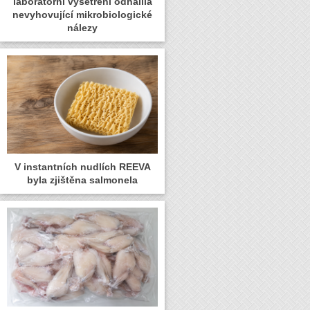
laboratorní vyšetření odhalila
nevyhovující mikrobiologické
nálezy
V instantních nudlích REEVA
byla zjištěna salmonela