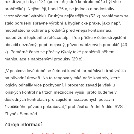
rok dříve jich bylo 131 (pozn. při jedné kontrole může být více
prohřešků). Nejčastěji, hned 76 x, se jednalo o nedostatky
v označování výrobků. Druhým nejčastějším (52 x) problémem se
stalo porušení správné výrobní a hygienické praxe, jako např.
nedostatečná ochrana produktů před vnější kontaminací,
nedodržení teplotního řetězce atp. Třetí příčku v četnosti zjištění
obsadil neznámý, popř. nejasný, původ nabízených produktů (43
x). Poměrně často se přečiny týkaly také problémů během
manipulace s nabízenými produkty (29 x).
„V postcovidové době se četnost konání farmářských trhů vrátila
na původní úroveň. Na to reagovaly také naše kontroly, které
logicky odhalily více pochybení. I procento závad je však u
loňských kontrol na trzích meziročně vyšší, proto budeme v
důsledných kontrolách pro zajištění nezávadných potravin
živočišného původu pokračovat,“ prohlásil ústřední ředitel SVS
Zbyněk Semerád.
Zdroje informací