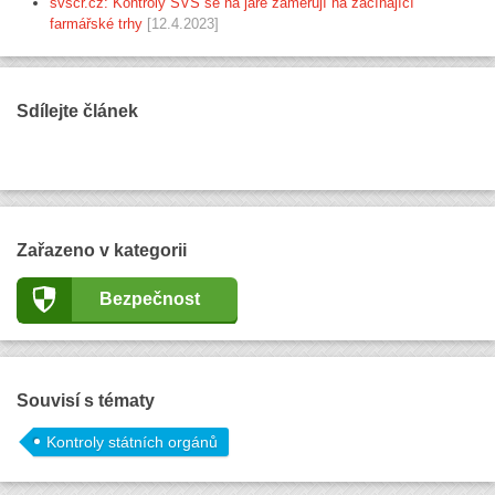
svscr.cz: Kontroly SVS se na jaře zaměřují na začínající
farmářské trhy
[12.4.2023]
Sdílejte článek
Zařazeno v kategorii
Bezpečnost
Souvisí s tématy
Kontroly státních orgánů