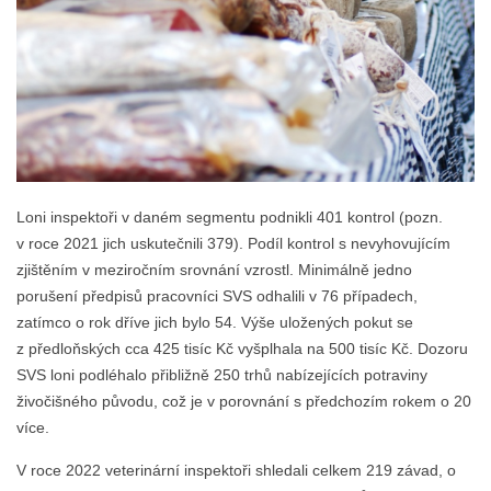
Loni inspektoři v daném segmentu podnikli 401 kontrol (pozn.
v roce 2021 jich uskutečnili 379). Podíl kontrol s nevyhovujícím
zjištěním v meziročním srovnání vzrostl. Minimálně jedno
porušení předpisů pracovníci SVS odhalili v 76 případech,
zatímco o rok dříve jich bylo 54. Výše uložených pokut se
z předloňských cca 425 tisíc Kč vyšplhala na 500 tisíc Kč. Dozoru
SVS loni podléhalo přibližně 250 trhů nabízejících potraviny
živočišného původu, což je v porovnání s předchozím rokem o 20
více.
V roce 2022 veterinární inspektoři shledali celkem 219 závad, o