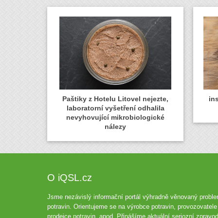
Paštiky z Hotelu Litovel nejezte,
in
laboratorní vyšetření odhalila
nevyhovující mikrobiologické
nálezy
O iQSL.cz
Jsme nezávislý informační portál výhradně věnovaný proble
potravin. Orientujeme se na výrobce potravin, provozovatele 
prodejce potravin, apod. Přinášíme aktuální seriozní zpravod