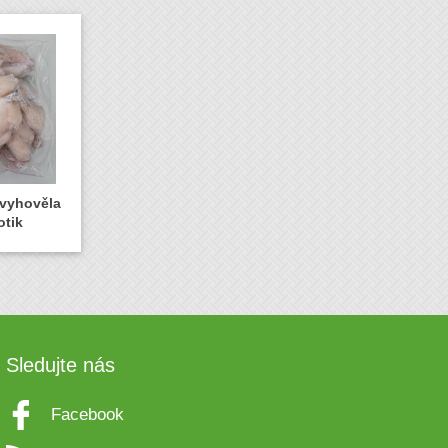
evyhověla
otik
Sledujte nás
Facebook