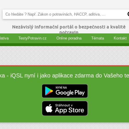
Nezávislý informační portál o bezpečnosti a kvalitě
potravin
lativa
TestyPotravin.cz
Online poradna
Témata
Kontakt
ka - iQSL nyní i jako aplikace zdarma do Vašeho t