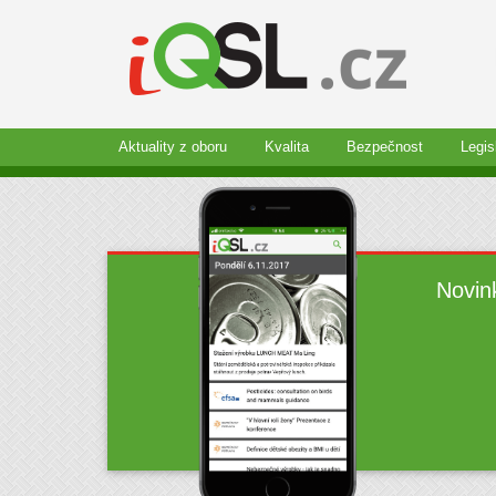
Aktuality z oboru
Kvalita
Bezpečnost
Legis
Novin