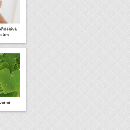
řidělává
lcům
veřmi