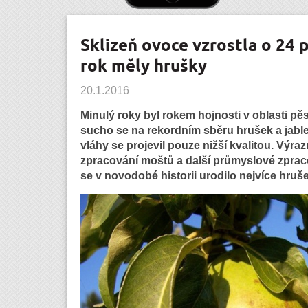
Sklizeň ovoce vzrostla o 24 
rok měly hrušky
20.1.2016
Minulý roky byl rokem hojnosti v oblasti p
sucho se na rekordním sběru hrušek a jab
vláhy se projevil pouze nižší kvalitou. Výra
zpracování moštů a další průmyslové zpraco
se v novodobé historii urodilo nejvíce hruše