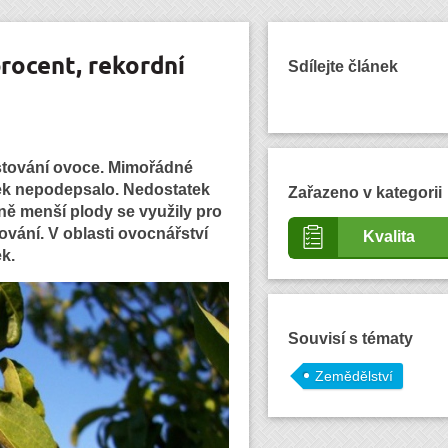
procent, rekordní
Sdílejte článek
ěstování ovoce. Mimořádné
lek nepodepsalo. Nedostatek
Zařazeno v kategorii
zně menší plody se využily pro
vání. V oblasti ovocnářství
Kvalita
k.
Souvisí s tématy
Zemědělství