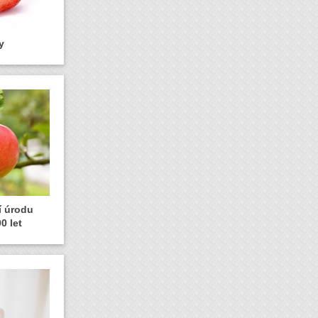
y
ší úrodu
0 let