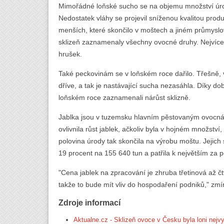
Mimořádné loňské sucho se na objemu množství úro
Nedostatek vláhy se projevil sníženou kvalitou produ
menších, které skončilo v moštech a jiném průmysl
sklizeň zaznamenaly všechny ovocné druhy. Nejvíce
hrušek.
Také peckovinám se v loňském roce dařilo. Třešně, 
dříve, a tak je nastávající sucha nezasáhla. Díky 
loňském roce zaznamenali nárůst sklizně.
Jablka jsou v tuzemsku hlavním pěstovaným ovocn
ovlivnila růst jablek, ačkoliv byla v hojném množství
polovina úrody tak skončila na výrobu moštu. Jejich 
19 procent na 155 640 tun a patřila k největším za 
"Cena jablek na zpracování je zhruba třetinová až 
takže to bude mít vliv do hospodaření podniků," zmín
Zdroje informací
Aktualne.cz - Sklizeň ovoce v Česku byla loni nejv