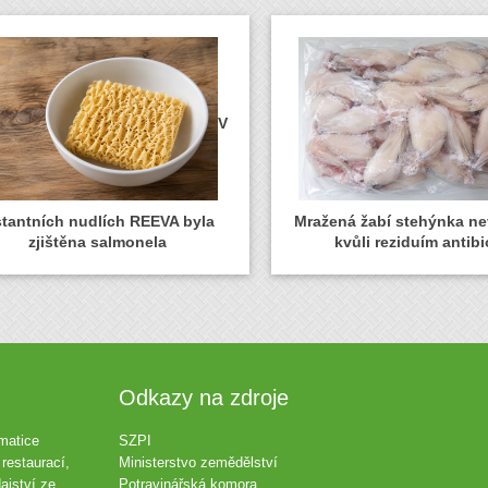
V
stantních nudlích REEVA byla
Mražená žabí stehýnka n
zjištěna salmonela
kvůli reziduím antibi
Odkazy na zdroje
matice
SZPI
restaurací,
Ministerstvo zemědělství
ajství ze
Potravinářská komora