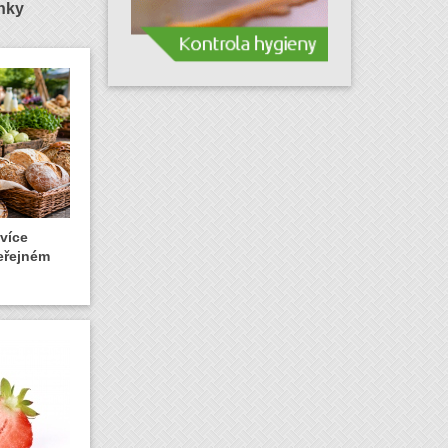
ánky
 více
veřejném