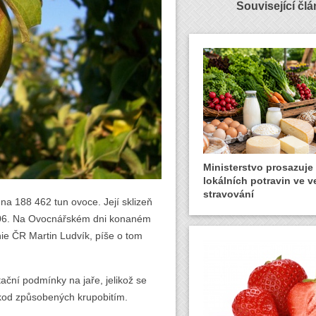
Související čl
Ministerstvo prosazuje
lokálních potravin ve 
stravování
 na 188 462 tun ovoce. Její sklizeň
 2006. Na Ovocnářském dni konaném
ie ČR Martin Ludvík, píše o tom
ační podmínky na jaře, jelikož se
škod způsobených krupobitím.