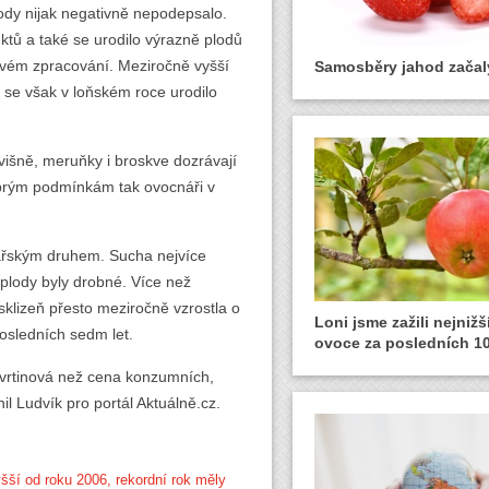
dy nijak negativně nepodepsalo.
ktů a také se urodilo výrazně plodů
ovém zpracování. Meziročně vyšší
Samosběry jahod začal
 se však v loňském roce urodilo
višně, meruňky i broskve dozrávají
dobrým podmínkám tak ovocnáři v
ářským druhem. Sucha nejvíce
, plody byly drobné. Více než
sklizeň přesto meziročně vzrostla o
Loni jsme zažili nejniž
posledních sedm let.
ovoce za posledních 10
čtvrtinová než cena konzumních,
il Ludvík pro portál Aktuálně.cz.
yšší od roku 2006, rekordní rok měly