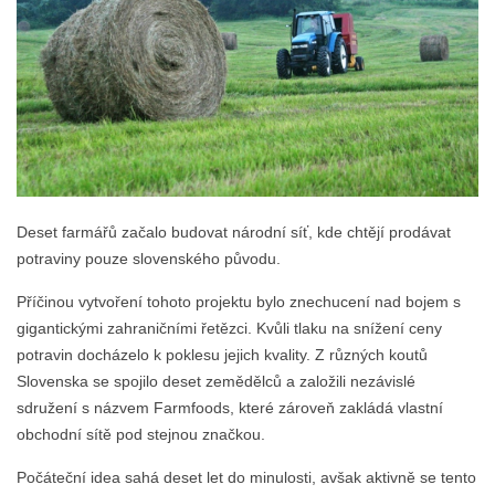
Deset farmářů začalo budovat národní síť, kde chtějí prodávat
potraviny pouze slovenského původu.
Příčinou vytvoření tohoto projektu bylo znechucení nad bojem s
gigantickými zahraničními řetězci. Kvůli tlaku na snížení ceny
potravin docházelo k poklesu jejich kvality. Z různých koutů
Slovenska se spojilo deset zemědělců a založili nezávislé
sdružení s názvem Farmfoods, které zároveň zakládá vlastní
obchodní sítě pod stejnou značkou.
Počáteční idea sahá deset let do minulosti, avšak aktivně se tento