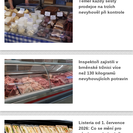
Téměř každý šestý
prodejce na trzích
nevyhověl při kontrole
Inspektoři zajistili v
brněnské tržnici více
než 130 kilogramů
nevyhovujících potravin
Listeria od 1. července
2026: Co se mění pro