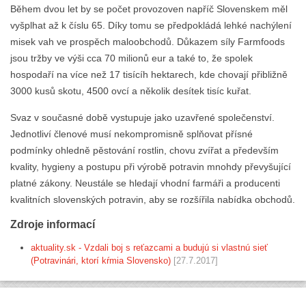
Během dvou let by se počet provozoven napříč Slovenskem měl
vyšplhat až k číslu 65. Díky tomu se předpokládá lehké nachýlení
misek vah ve prospěch maloobchodů. Důkazem síly Farmfoods
jsou tržby ve výši cca 70 milionů eur a také to, že spolek
hospodaří na více než 17 tisícíh hektarech, kde chovají přibližně
3000 kusů skotu, 4500 ovcí a několik desítek tisíc kuřat.
Svaz v současné době vystupuje jako uzavřené společenství.
Jednotliví členové musí nekompromisně splňovat přísné
podmínky ohledně pěstování rostlin, chovu zvířat a především
kvality, hygieny a postupu při výrobě potravin mnohdy převyšující
platné zákony. Neustále se hledají vhodní farmáři a producenti
kvalitních slovenských potravin, aby se rozšířila nabídka obchodů.
Zdroje informací
aktuality.sk - Vzdali boj s reťazcami a budujú si vlastnú sieť
(Potravinári, ktorí kŕmia Slovensko)
[27.7.2017]