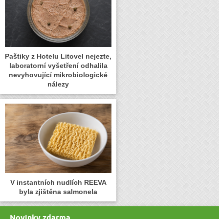
Paštiky z Hotelu Litovel nejezte,
laboratorní vyšetření odhalila
nevyhovující mikrobiologické
nálezy
V instantních nudlích REEVA
byla zjištěna salmonela
Novinky zdarma