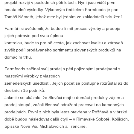
projekt rozvíjí v posledních pěti letech. Nyní jsou vidět první
hmatatelné výsledky. Výkonným ředitelem Farmfoods je pan
Tomáš Németh, jehož otec byl jedním ze zakladatelů sdružení.
Farmáři si uvědomili, že budou-li mít proces výroby a prodeje
jejich potravin pod svou úplnou
kontrolou, bude to pro ně cesta, jak zachovat kvalitu a zároveň
zvýšit podíl prodávaného sortimentu slovenských produktů na
domácím trhu.
Farmfoods začínal svůj prodej s pěti pojízdnými prodejnami s
mastnými výrobky z vlastních
zemědělských usedlostí. Jejich počet se postupně rozrůstal až do
dnešních 15 podniků.
Jakmile se ukázalo, že Slováci mají o domácí produkty zájem a
prodej stoupá, začali členové sdružení pracovat na kamenných
prodejnách. První z nich byla letos otevřena v Rožňavě a v brzké
době budou následovat další čtyři – v Rimavské Sobotě, Košicích,
Spišské Nové Vsi, Michalovcích a Trenčíně.