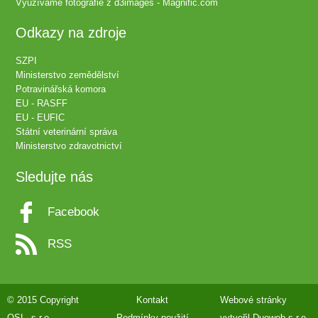
Využíváme fotografie z
d3images - Magnific.com
Odkazy na zdroje
SZPI
Ministerstvo zemědělství
Potravinářská komora
EU - RASFF
EU - EUFIC
Státní veterinární správa
Ministerstvo zdravotnictví
Sledujte nás
Facebook
RSS
© 2015 Copyright
Kontakt
Webové stránky
QSL, s.r.o.
Podmínky použití
vytvořil
Duoweb s.r.o.