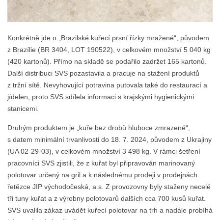
Konkrétně jde o „Brazilské kuřecí prsní řízky mražené“, původem
z Brazílie (BR 3404, LOT 190522), v celkovém množství 5 040 kg
(420 kartonů). Přímo na skladě se podařilo zadržet 165 kartonů.
Další distribuci SVS pozastavila a pracuje na stažení produktů
z tržní sítě. Nevyhovující potravina putovala také do restaurací a
jídelen, proto SVS sdílela informaci s krajskými hygienickými
stanicemi.
Druhým produktem je „kuře bez drobů hluboce zmrazené“,
s datem minimální trvanlivosti do 18. 7. 2024, původem z Ukrajiny
(UA 02-29-03), v celkovém množství 3 498 kg. V rámci šetření
pracovníci SVS zjistili, že z kuřat byl připravován marinovaný
polotovar určený na gril a k následnému prodeji v prodejnách
řetězce JIP východočeská, a.s. Z provozovny byly staženy necelé
tři tuny kuřat a z výrobny polotovarů dalších cca 700 kusů kuřat.
SVS uvalila zákaz uvádět kuřecí polotovar na trh a nadále probíhá