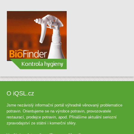
O iQSL.cz
Jsme nezávislý informační portál výhradně věnovaný problematice
potravin. Orientujeme se na výrobce potravin, provozovatele
restaurací, prodejce potravin, apod. Přinášíme aktuální seriozní
zpravodajství ze státní i komerční sféry.