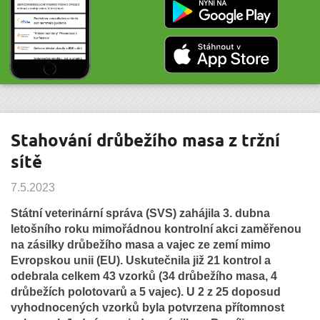
Stahování drůbežího masa z tržní
sítě
7.5.2023
Státní veterinární správa (SVS) zahájila 3. dubna
letošního roku mimořádnou kontrolní akci zaměřenou
na zásilky drůbežího masa a vajec ze zemí mimo
Evropskou unii (EU). Uskutečnila již 21 kontrol a
odebrala celkem 43 vzorků (34 drůbežího masa, 4
drůbežích polotovarů a 5 vajec). U 2 z 25 doposud
vyhodnocených vzorků byla potvrzena přítomnost