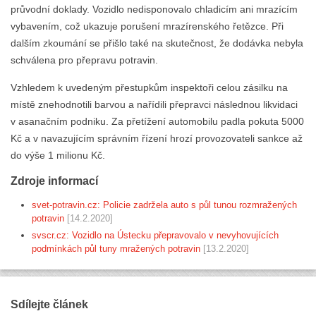
průvodní doklady. Vozidlo nedisponovalo chladicím ani mrazícím
vybavením, což ukazuje porušení mrazírenského řetězce. Při
dalším zkoumání se přišlo také na skutečnost, že dodávka nebyla
schválena pro přepravu potravin.
Vzhledem k uvedeným přestupkům inspektoři celou zásilku na
místě znehodnotili barvou a nařídili přepravci následnou likvidaci
v asanačním podniku. Za přetížení automobilu padla pokuta 5000
Kč a v navazujícím správním řízení hrozí provozovateli sankce až
do výše 1 milionu Kč.
Zdroje informací
svet-potravin.cz: Policie zadržela auto s půl tunou rozmražených
potravin
[14.2.2020]
svscr.cz: Vozidlo na Ústecku přepravovalo v nevyhovujících
podmínkách půl tuny mražených potravin
[13.2.2020]
Sdílejte článek