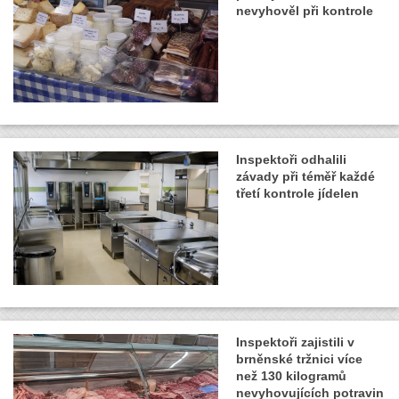
nevyhověl při kontrole
Inspektoři odhalili
závady při téměř každé
třetí kontrole jídelen
Inspektoři zajistili v
brněnské tržnici více
než 130 kilogramů
nevyhovujících potravin