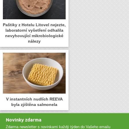
Paštiky z Hotelu Litovel nejezte,
laboratorní vyšetření odhalila
nevyhovující mikrobiologické
nálezy
V instantních nudlích REEVA
byla zjištěna salmonela
Novinky zdarma
Zdarma newsletter s novinkami každý týden do Vašeho emailu