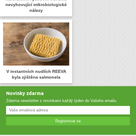
nevyhovující mikrobiologické
nálezy
V instantních nudlích REEVA
byla zjištěna salmonela
Novinky zdarma
Zdarma newsletter s novinkami každý týden do Vašeho emailu
Registrovat se