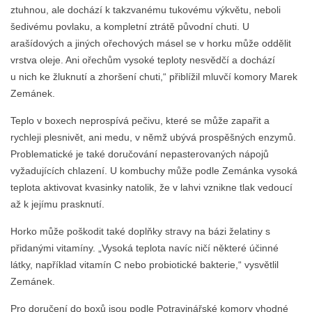
ztuhnou, ale dochází k takzvanému tukovému výkvětu, neboli
šedivému povlaku, a kompletní ztrátě původní chuti. U
arašídových a jiných ořechových másel se v horku může oddělit
vrstva oleje. Ani ořechům vysoké teploty nesvědčí a dochází
u nich ke žluknutí a zhoršení chuti,“ přiblížil mluvčí komory Marek
Zemánek.
Teplo v boxech neprospívá pečivu, které se může zapařit a
rychleji plesnivět, ani medu, v němž ubývá prospěšných enzymů.
Problematické je také doručování nepasterovaných nápojů
vyžadujících chlazení. U kombuchy může podle Zemánka vysoká
teplota aktivovat kvasinky natolik, že v lahvi vznikne tlak vedoucí
až k jejímu prasknutí.
Horko může poškodit také doplňky stravy na bázi želatiny s
přidanými vitamíny. „Vysoká teplota navíc ničí některé účinné
látky, například vitamín C nebo probiotické bakterie,“ vysvětlil
Zemánek.
Pro doručení do boxů jsou podle Potravinářské komory vhodné