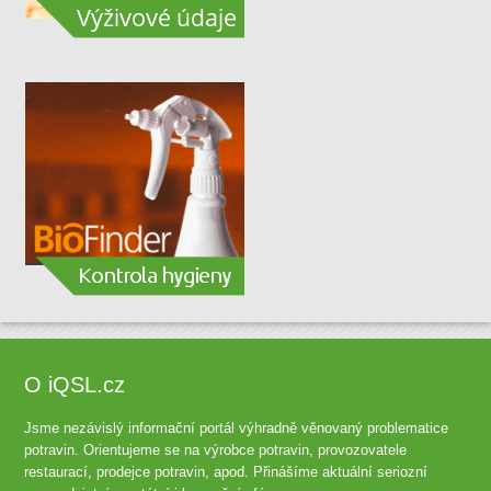
O iQSL.cz
Jsme nezávislý informační portál výhradně věnovaný problematice
potravin. Orientujeme se na výrobce potravin, provozovatele
restaurací, prodejce potravin, apod. Přinášíme aktuální seriozní