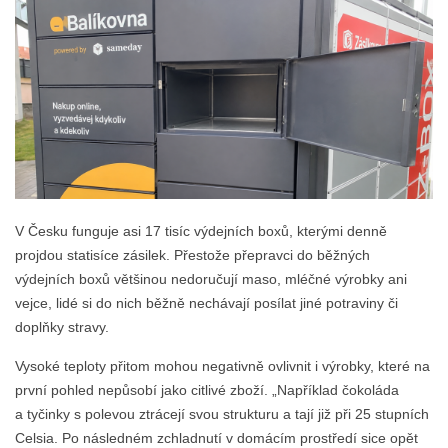
V Česku funguje asi 17 tisíc výdejních boxů, kterými denně
projdou statisíce zásilek. Přestože přepravci do běžných
výdejních boxů většinou nedoručují maso, mléčné výrobky ani
vejce, lidé si do nich běžně nechávají posílat jiné potraviny či
doplňky stravy.
Vysoké teploty přitom mohou negativně ovlivnit i výrobky, které na
první pohled nepůsobí jako citlivé zboží. „Například čokoláda
a tyčinky s polevou ztrácejí svou strukturu a tají již při 25 stupních
Celsia. Po následném zchladnutí v domácím prostředí sice opět