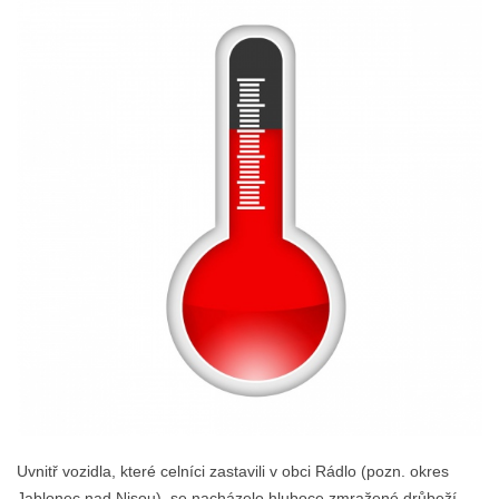
Uvnitř vozidla, které celníci zastavili v obci Rádlo (pozn. okres
Jablonec nad Nisou), se nacházelo hluboce zmražené drůbeží