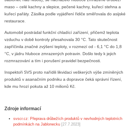
maso – celé kachny a slepice, pečené kachny, kuřecí stehna a
kuřecí pařáty. Zásilka podle vyjádření řidiče směřovala do asijské
restaurace.
Automobil postrádal funkční chladící zařízení, přičemž teplota
vzduchu v době kontroly přesahovala 30 °C. Tato skutečnost
zapříčinila značné zvýšení teploty, v rozmezí od - 6,1 °C do 1,8
°C, v jádru hluboce zmrazených potravin. Došlo tedy k jejich
rozmrazování a tím i porušení pravidel bezpečnosti.
Inspektoři SVS proto nařídili likvidaci veškerých výše zmíněných
produktů v asanačním podniku a dopravce čeká správní řízení,
kde mu hrozí pokuta až 10 milionů Kč.
Zdroje informací
svscr.cz: Přeprava drůbežích produktů v nevhodných teplotních
podmínkách na Jablonecku
[27.7.2023]