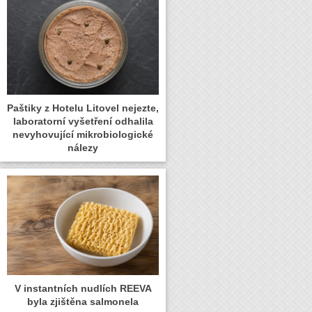
Paštiky z Hotelu Litovel nejezte,
laboratorní vyšetření odhalila
nevyhovující mikrobiologické
nálezy
V instantních nudlích REEVA
byla zjištěna salmonela