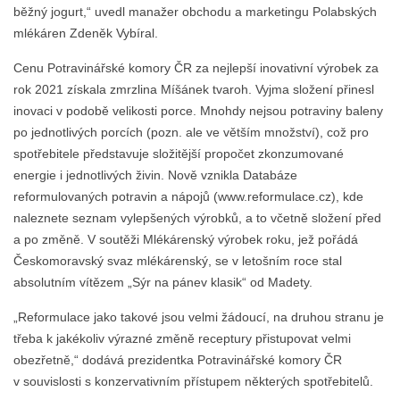
běžný jogurt,“ uvedl manažer obchodu a marketingu Polabských
mlékáren Zdeněk Vybíral.
Cenu Potravinářské komory ČR za nejlepší inovativní výrobek za
rok 2021 získala zmrzlina Míšánek tvaroh. Vyjma složení přinesl
inovaci v podobě velikosti porce. Mnohdy nejsou potraviny baleny
po jednotlivých porcích (pozn. ale ve větším množství), což pro
spotřebitele představuje složitější propočet zkonzumované
energie i jednotlivých živin. Nově vznikla Databáze
reformulovaných potravin a nápojů (www.reformulace.cz), kde
naleznete seznam vylepšených výrobků, a to včetně složení před
a po změně. V soutěži Mlékárenský výrobek roku, jež pořádá
Českomoravský svaz mlékárenský, se v letošním roce stal
absolutním vítězem „Sýr na pánev klasik“ od Madety.
„Reformulace jako takové jsou velmi žádoucí, na druhou stranu je
třeba k jakékoliv výrazné změně receptury přistupovat velmi
obezřetně,“ dodává prezidentka Potravinářské komory ČR
v souvislosti s konzervativním přístupem některých spotřebitelů.