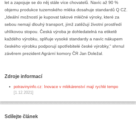
let a zapojuje se do něj stále více chovatelů. Navíc až 90 %
objemu produkce tuzemského mléka dosahuje standardů Q CZ.
„Ideální možností je kupovat takové mléčné výroky, které za
sebou nemají dlouhý transport, jímž zatěžují životní prostředí
uhlíkovou stopou. Česká výroba je dohledatelná na etiketě
každého výrobku, splňuje vysoké standardy a navíc nákupem
českého výrobku podporují spotřebitelé české výrobky,“ shrnul
závěrem prezident Agrární komory ČR Jan Doležal.
Zdroje informací
potravinyinfo.cz: Inovace v mlékárenství mají rychlé tempo
[1.12.2021]
Sdílejte článek