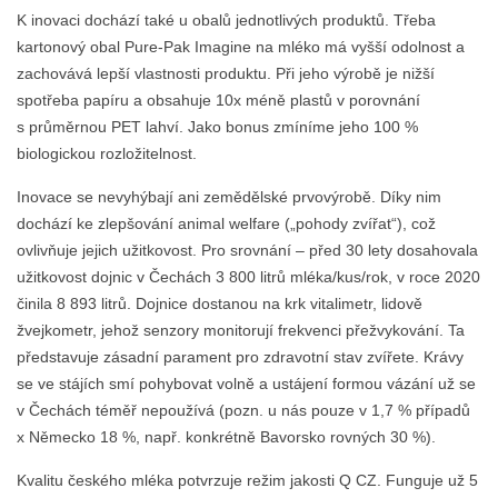
K inovaci dochází také u obalů jednotlivých produktů. Třeba
kartonový obal Pure-Pak Imagine na mléko má vyšší odolnost a
zachovává lepší vlastnosti produktu. Při jeho výrobě je nižší
spotřeba papíru a obsahuje 10x méně plastů v porovnání
s průměrnou PET lahví. Jako bonus zmíníme jeho 100 %
biologickou rozložitelnost.
Inovace se nevyhýbají ani zemědělské prvovýrobě. Díky nim
dochází ke zlepšování animal welfare („pohody zvířat“), což
ovlivňuje jejich užitkovost. Pro srovnání – před 30 lety dosahovala
užitkovost dojnic v Čechách 3 800 litrů mléka/kus/rok, v roce 2020
činila 8 893 litrů. Dojnice dostanou na krk vitalimetr, lidově
žvejkometr, jehož senzory monitorují frekvenci přežvykování. Ta
představuje zásadní parament pro zdravotní stav zvířete. Krávy
se ve stájích smí pohybovat volně a ustájení formou vázání už se
v Čechách téměř nepoužívá (pozn. u nás pouze v 1,7 % případů
x Německo 18 %, např. konkrétně Bavorsko rovných 30 %).
Kvalitu českého mléka potvrzuje režim jakosti Q CZ. Funguje už 5