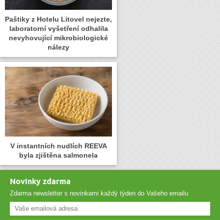
Paštiky z Hotelu Litovel nejezte,
laboratorní vyšetření odhalila
nevyhovující mikrobiologické
nálezy
V instantních nudlích REEVA
byla zjištěna salmonela
Novinky zdarma
Zdarma newsletter s novinkami každý týden do Vašeho emailu