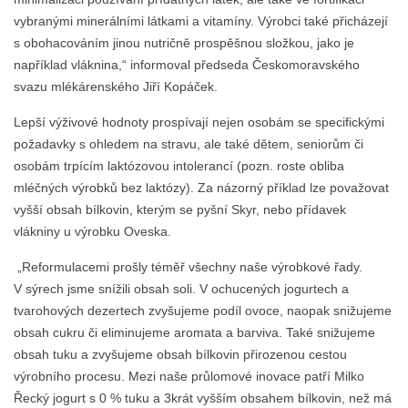
vybranými minerálními látkami a vitamíny. Výrobci také přicházejí
s obohacováním jinou nutričně prospěšnou složkou, jako je
například vláknina,“ informoval předseda Českomoravského
svazu mlékárenského Jiří Kopáček.
Lepší výživové hodnoty prospívají nejen osobám se specifickými
požadavky s ohledem na stravu, ale také dětem, seniorům či
osobám trpícím laktózovou intolerancí (pozn. roste obliba
mléčných výrobků bez laktózy). Za názorný příklad lze považovat
vyšší obsah bílkovin, kterým se pyšní Skyr, nebo přídavek
vlákniny u výrobku Oveska.
„Reformulacemi prošly téměř všechny naše výrobkové řady.
V sýrech jsme snížili obsah soli. V ochucených jogurtech a
tvarohových dezertech zvyšujeme podíl ovoce, naopak snižujeme
obsah cukru či eliminujeme aromata a barviva. Také snižujeme
obsah tuku a zvyšujeme obsah bílkovin přirozenou cestou
výrobního procesu. Mezi naše průlomové inovace patří Milko
Řecký jogurt s 0 % tuku a 3krát vyšším obsahem bílkovin, než má