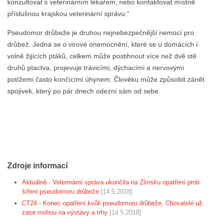
konzultovat s veterinárním lékařem, nebo kontaktovat místně
příslušnou krajskou veterinární správu.“
Pseudomor drůbeže je druhou nejnebezpečnější nemocí pro
drůbež. Jedná se o virové onemocnění, které se u domácích i
volně žijících ptáků, celkem může postihnout více než dvě stě
druhů ptactva, projevuje trávicími, dýchacími a nervovými
potížemi často končícími úhynem. Člověku může způsobit zánět
spojivek, který po pár dnech odezní sám od sebe.
Zdroje informací
Aktuálně - Veterinární správa ukončila na Zlínsku opatření proti
šíření pseudomoru drůbeže
[14.5.2018]
CT24 - Konec opatření kvůli pseudomoru drůbeže. Chovatelé už
zase mohou na výstavy a trhy
[14.5.2018]