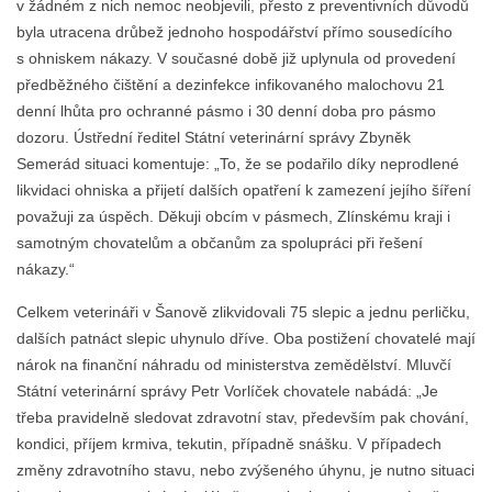
v žádném z nich nemoc neobjevili, přesto z preventivních důvodů
byla utracena drůbež jednoho hospodářství přímo sousedícího
s ohniskem nákazy. V současné době již uplynula od provedení
předběžného čištění a dezinfekce infikovaného malochovu 21
denní lhůta pro ochranné pásmo i 30 denní doba pro pásmo
dozoru. Ústřední ředitel Státní veterinární správy Zbyněk
Semerád situaci komentuje: „To, že se podařilo díky neprodlené
likvidaci ohniska a přijetí dalších opatření k zamezení jejího šíření
považuji za úspěch. Děkuji obcím v pásmech, Zlínskému kraji i
samotným chovatelům a občanům za spolupráci při řešení
nákazy.“
Celkem veterináři v Šanově zlikvidovali 75 slepic a jednu perličku,
dalších patnáct slepic uhynulo dříve. Oba postižení chovatelé mají
nárok na finanční náhradu od ministerstva zemědělství. Mluvčí
Státní veterinární správy Petr Vorlíček chovatele nabádá: „Je
třeba pravidelně sledovat zdravotní stav, především pak chování,
kondici, příjem krmiva, tekutin, případně snášku. V případech
změny zdravotního stavu, nebo zvýšeného úhynu, je nutno situaci