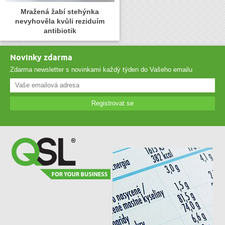
Mražená žabí stehýnka
nevyhověla kvůli reziduím
antibiotik
Novinky zdarma
Zdarma newsletter s novinkami každý týden do Vašeho emailu
Registrovat se