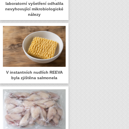
laboratorní vyšetření odhalila
nevyhovující mikrobiologické
nálezy
V instantních nudlích REEVA
byla zjištěna salmonela