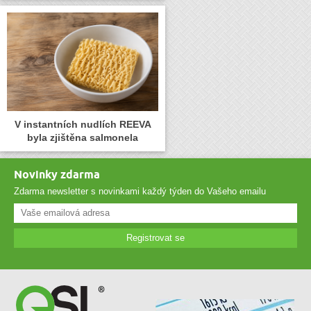
V instantních nudlích REEVA
byla zjištěna salmonela
Novinky zdarma
Zdarma newsletter s novinkami každý týden do Vašeho emailu
Registrovat se