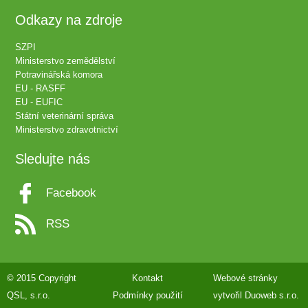
Odkazy na zdroje
SZPI
Ministerstvo zemědělství
Potravinářská komora
EU - RASFF
EU - EUFIC
Státní veterinární správa
Ministerstvo zdravotnictví
Sledujte nás
Facebook
RSS
© 2015 Copyright
Kontakt
Webové stránky
QSL, s.r.o.
Podmínky použití
vytvořil
Duoweb s.r.o.