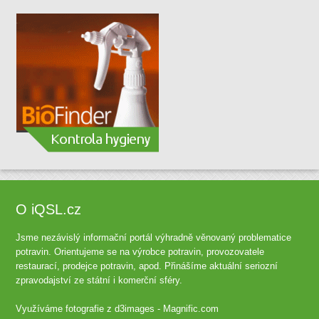
O iQSL.cz
Jsme nezávislý informační portál výhradně věnovaný problematice
potravin. Orientujeme se na výrobce potravin, provozovatele
restaurací, prodejce potravin, apod. Přinášíme aktuální seriozní
zpravodajství ze státní i komerční sféry.
Využíváme fotografie z
d3images - Magnific.com