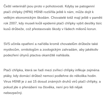
Čeští veterináři jsou proto v pohotovosti. Kdyby se patogenní
ptačí chřipky (HPAI) H5N8 rozšířila ještě k nám, může dojít k
velikým ekonomickým škodám. Chovatelé totiž mají ještě v paměti
rok 2007, kdy museli kvůli epidemii ptačí chřipky vybít desítky tisíc
kusů drůbeže, což přestavovalo škody v řádech milionů korun.
SVS učinila opatření a nařídila kromě chovatelům drůbeže také
myslivcům, ornitologům a zoologickým zahradám, aby jakékoliv
podezření úhynů ptactva okamžitě nahlásila.
Ptačí chřipka, která se řadí mezi zvířecí chřipky infikuje zejména
ptáky, kdy domácí drůbež nemoci podlehne do několika hodin.
Virus H5N8 je z asi 15 dosud známých druhů virů ptačí chřipky, a
pokud jde o přenášení na člověka, není pro lidi nějak
nebezpečný.