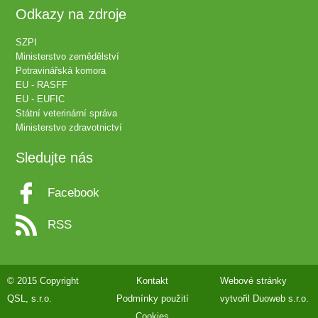
Odkazy na zdroje
SZPI
Ministerstvo zemědělství
Potravinářská komora
EU - RASFF
EU - EUFIC
Státní veterinární správa
Ministerstvo zdravotnictví
Sledujte nás
Facebook
RSS
© 2015 Copyright
Kontakt
Webové stránky
QSL, s.r.o.
Podmínky použití
vytvořil
Duoweb s.r.o.
Cookies