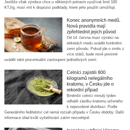
Jestliže však výrobce chce u některých potravin využívat limit 100
KTJ/g, musí mít k dispozici podklady, které jeho použití umožňují.
Konec anonymních medů.
Nová pravidla mají
zpřehlednit jejich původ
Od 14. června musí výrobci na
etiketách medu uvádět konkrétní
zemi původu. Pokud jde o směs z
více států, bude nově povinné
uvádět také procentuální zastoupení jednotlivých zemí.
Celníci zajistili 800
kilogramů nelegálního
kratomu, v Česku jde o
rekordní případ
Brněnští celníci minulý týden
odhalili zásilku kratomu určeného
k nepovolené distribuci. Podle
Generálního ředitelství cel nemá rozsah případu v Česku obdoby. Další
informace úřad kvůli vyšetřování zatím nezveřejnil.