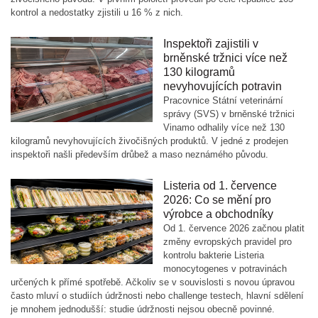
kontrol a nedostatky zjistili u 16 % z nich.
Inspektoři zajistili v
brněnské tržnici více než
130 kilogramů
nevyhovujících potravin
Pracovnice Státní veterinární
správy (SVS) v brněnské tržnici
Vinamo odhalily více než 130
kilogramů nevyhovujících živočišných produktů. V jedné z prodejen
inspektoři našli především drůbež a maso neznámého původu.
Listeria od 1. července
2026: Co se mění pro
výrobce a obchodníky
Od 1. července 2026 začnou platit
změny evropských pravidel pro
kontrolu bakterie Listeria
monocytogenes v potravinách
určených k přímé spotřebě. Ačkoliv se v souvislosti s novou úpravou
často mluví o studiích údržnosti nebo challenge testech, hlavní sdělení
je mnohem jednodušší: studie údržnosti nejsou obecně povinné.