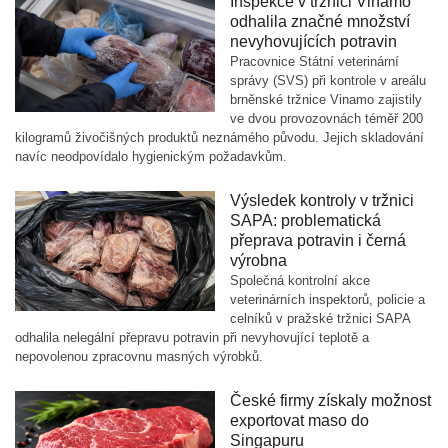
Inspekce v tržnici Vinamo
odhalila značné množství
nevyhovujících potravin
Pracovnice Státní veterinární
správy (SVS) při kontrole v areálu
brněnské tržnice Vinamo zajistily
ve dvou provozovnách téměř 200
kilogramů živočišných produktů neznámého původu. Jejich skladování
navíc neodpovídalo hygienickým požadavkům.
Výsledek kontroly v tržnici
SAPA: problematická
přeprava potravin i černá
výrobna
Společná kontrolní akce
veterinárních inspektorů, policie a
celníků v pražské tržnici SAPA
odhalila nelegální přepravu potravin při nevyhovující teplotě a
nepovolenou zpracovnu masných výrobků.
České firmy získaly možnost
exportovat maso do
Singapuru