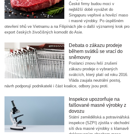
České firmy budou moci v
nejbližší době vyvážet do
Singapuru vepřové a hovězí maso
i masné výrobky. Po úspěšném
otevření trhů ve Vietnamu a na Filipínách jde o další významný krok pro
export českých živočišných komodit do Asie.
Debata o zákazu prodeje
během svátků se vrací do
sněmovny
Poslanci znovu řeší zrušení
zákazu prodeje o vybraných
svátcích, který platí od roku 2016.
Vláda zaujala neutrální postoj,
návrh podporují podnikatelé i část koalice, odbory jsou proti.
Inspekce upozorňuje na
falšované masné výrobky z
dovozu
Státní zemědělská a potravinářská
inspekce (SZPI) zjistila v obchodní
síti dva masné výrobky s klamavě