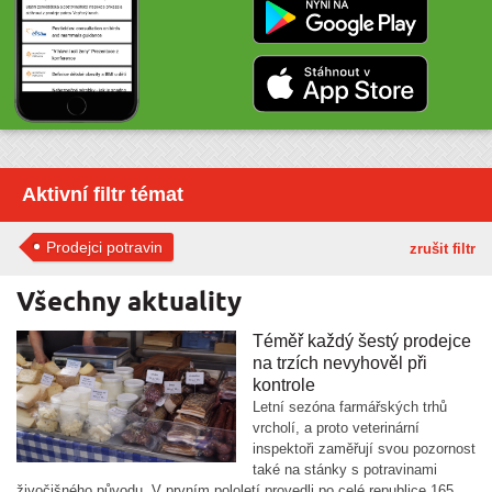
Aktivní filtr témat
Prodejci potravin
zrušit filtr
Všechny aktuality
Téměř každý šestý prodejce
na trzích nevyhověl při
kontrole
Letní sezóna farmářských trhů
vrcholí, a proto veterinární
inspektoři zaměřují svou pozornost
také na stánky s potravinami
živočišného původu. V prvním pololetí provedli po celé republice 165