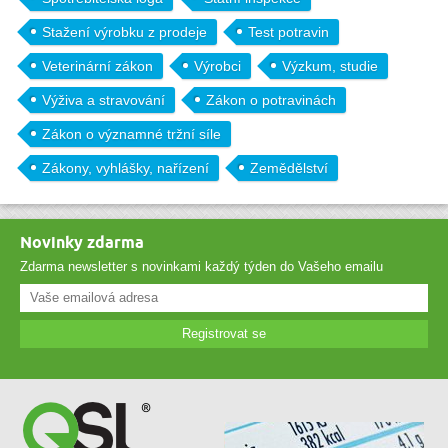
Stažení výrobku z prodeje
Test potravin
Veterinární zákon
Výrobci
Výzkum, studie
Výživa a stravování
Zákon o potravinách
Zákon o významné tržní síle
Zákony, vyhlášky, nařízení
Zemědělství
Novinky zdarma
Zdarma newsletter s novinkami každý týden do Vašeho emailu
Registrovat se