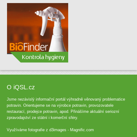
O iQSL.cz
Jsme nezávislý informační portál výhradně věnovaný problematice
potravin. Orientujeme se na výrobce potravin, provozovatele
restaurací, prodejce potravin, apod. Přinášíme aktuální seriozní
zpravodajství ze státní i komerční sféry.
Využíváme fotografie z
d3images - Magnific.com