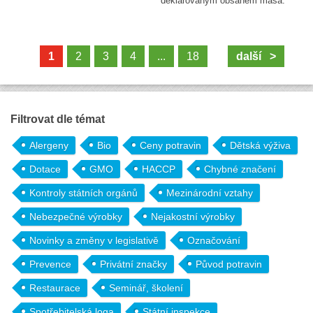
deklarovaným obsahem masa.
1
2
3
4
...
18
další >
Filtrovat dle témat
Alergeny
Bio
Ceny potravin
Dětská výživa
Dotace
GMO
HACCP
Chybné značení
Kontroly státních orgánů
Mezinárodní vztahy
Nebezpečné výrobky
Nejakostní výrobky
Novinky a změny v legislativě
Označování
Prevence
Privátní značky
Původ potravin
Restaurace
Seminář, školení
Spotřebitelská loga
Státní inspekce