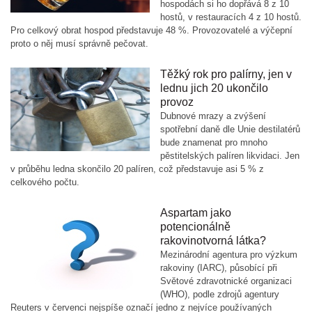
hospodách si ho dopřává 8 z 10
hostů, v restauracích 4 z 10 hostů.
Pro celkový obrat hospod představuje 48 %. Provozovatelé a výčepní
proto o něj musí správně pečovat.
Těžký rok pro palírny, jen v
lednu jich 20 ukončilo
provoz
Dubnové mrazy a zvýšení
spotřební daně dle Unie destilatérů
bude znamenat pro mnoho
pěstitelských palíren likvidaci. Jen
v průběhu ledna skončilo 20 palíren, což představuje asi 5 % z
celkového počtu.
Aspartam jako
potencionálně
rakovinotvorná látka?
Mezinárodní agentura pro výzkum
rakoviny (IARC), působící při
Světové zdravotnické organizaci
(WHO), podle zdrojů agentury
Reuters v červenci nejspíše označí jedno z nejvíce používaných