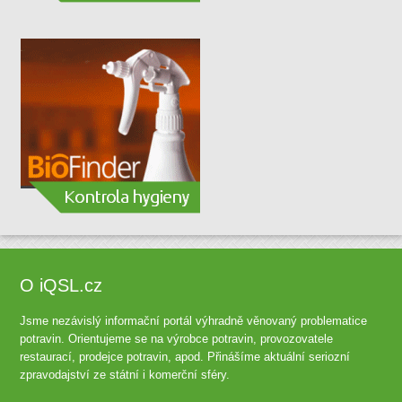
O iQSL.cz
Jsme nezávislý informační portál výhradně věnovaný problematice
potravin. Orientujeme se na výrobce potravin, provozovatele
restaurací, prodejce potravin, apod. Přinášíme aktuální seriozní
zpravodajství ze státní i komerční sféry.