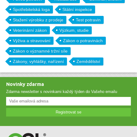
Spotřebitelská loga
Státní inspekce
Stažení výrobku z prodeje
Test potravin
Veterinární zákon
Výzkum, studie
Výživa a stravování
Zákon o potravinách
Zákon o významné tržní síle
Zákony, vyhlášky, nařízení
Zemědělství
Novinky zdarma
Zdarma newsletter s novinkami každý týden do Vašeho emailu
Registrovat se