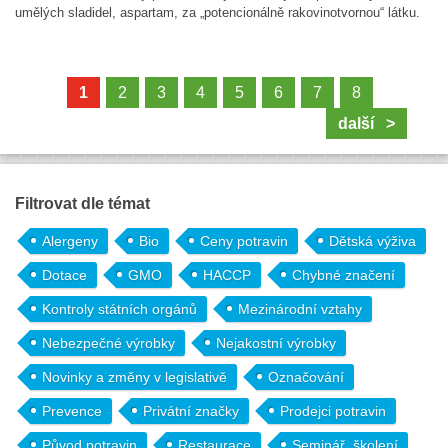
umělých sladidel, aspartam, za „potencionálně rakovinotvornou“ látku.
1
2
3
4
5
6
7
8
další >
Filtrovat dle témat
Alergeny
Bio
Ceny potravin
Dětská výživa
Dotace
GMO
HACCP
Chybné značení
Kontroly státních orgánů
Mezinárodní vztahy
Nebezpečné výrobky
Nejakostní výrobky
Novinky a změny v legislativě
Označování
Prevence
Privátní značky
Prodejci potravin
Původ potravin
Restaurace
Seminář, školení