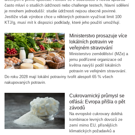
často mluví o studiích údržnosti nebo challenge testech, hlavní sdělení
je mnohem jednodušší: studie údržnosti nejsou obecně povinné.
Jestliže však výrobce chce u některých potravin využívat limit 100
KTJ/g, musí mít k dispozici podklady, které jeho použití umožňují.
Ministerstvo prosazuje více
lokálních potravin ve
veřejném stravování
Ministerstvo zemědělství (MZe) a
jemu podřízené organizace od
května navýší podíl lokálních
potravin ve veřejném stravování.
Do roku 2028 mají lokální potraviny tvořit alespoň 65 % všech
nakupovaných potravin.
Cukrovarnický průmysl se
otřásá: Evropa přišla o pět
závodů
Na evropské cukrovary doléhá
kombinace levných dovozů ze
zemí mimo EU, přísnějších
klimatických požadavků a