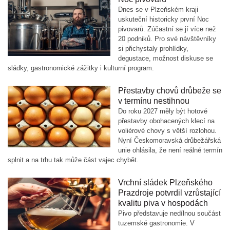
Dnes se v Plzeňském kraji
uskuteční historicky první Noc
pivovarů. Zúčastní se jí více než
20 podniků. Pro své návštěvníky
si přichystaly prohlídky,
degustace, možnost diskuse se
sládky, gastronomické zážitky i kulturní program.
Přestavby chovů drůbeže se
v termínu nestihnou
Do roku 2027 měly být hotové
přestavby obohacených klecí na
voliérové chovy s větší rozlohou.
Nyní Českomoravská drůbežářská
unie ohlásila, že není reálné termín
splnit a na trhu tak může část vajec chybět.
Vrchní sládek Plzeňského
Prazdroje potvrdil vzrůstající
kvalitu piva v hospodách
Pivo představuje nedílnou součást
tuzemské gastronomie. V