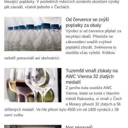
klesající poptávky. V posledních měsících oznámilo ukončení výroby
pět závodů, včetně jednoho v Čechách.
Od července se zvýší
poplatky za obaly
Výrobci si od července připlatí za
recyklaci obalů. Přestože se
zákonodárci snažili zvýšení
poplatků zbrzdit, Sněmovna to
nestihla včas vyřešit. Kritikou
nešetří potravináři ani obchodníci.
Tuzemští vinaři získaly na
AWC Vienna 32 zlatých
medailí
Z jarního kola soutěže AWC
Vienna, které se koná v hlavním
městě Rakouska, si vinaři z Čech
a Moravy přivezli 32 zlatých a 56
stříbrných medailí. Ve hře přitom bylo 4500 vín od 1400 výrobců z 39
zemí světa.
Noc pivovarů