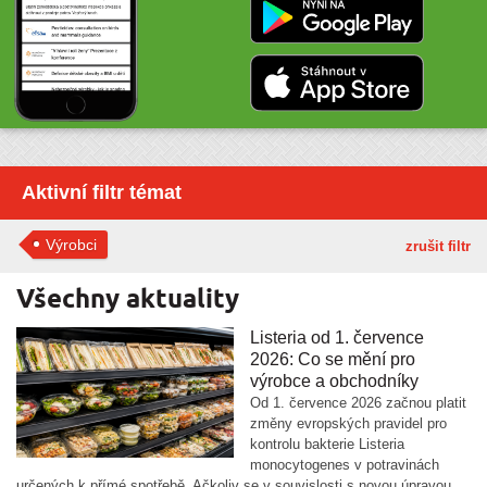
Aktivní filtr témat
Výrobci
zrušit filtr
Všechny aktuality
Listeria od 1. července
2026: Co se mění pro
výrobce a obchodníky
Od 1. července 2026 začnou platit
změny evropských pravidel pro
kontrolu bakterie Listeria
monocytogenes v potravinách
určených k přímé spotřebě. Ačkoliv se v souvislosti s novou úpravou