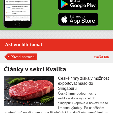
Aktivní filtr témat
Původ potravin
zrušit filtr
Články v sekci Kvalita
České firmy získaly možnost
exportovat maso do
Singapuru
České firmy budou moci v
nejbližší době vyvážet do
Singapuru vepřové a hovězí maso
i masné výrobky. Po úspěšném
otevření trhů ve Vietnamu a na Filipínách jde o další významný krok pro