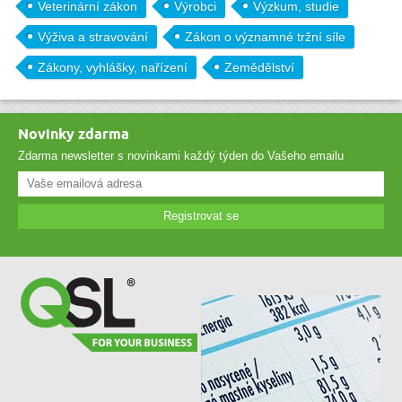
Veterinární zákon
Výrobci
Výzkum, studie
Výživa a stravování
Zákon o významné tržní síle
Zákony, vyhlášky, nařízení
Zemědělství
Novinky zdarma
Zdarma newsletter s novinkami každý týden do Vašeho emailu
Registrovat se