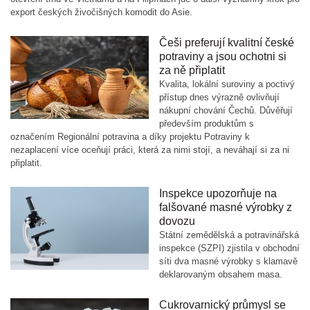
export českých živočišných komodit do Asie.
Češi preferují kvalitní české
potraviny a jsou ochotni si
za ně připlatit
Kvalita, lokální suroviny a poctivý
přístup dnes výrazně ovlivňují
nákupní chování Čechů. Důvěřují
především produktům s
označením Regionální potravina a díky projektu Potraviny k
nezaplacení více oceňují práci, která za nimi stojí, a neváhají si za ni
připlatit.
Inspekce upozorňuje na
falšované masné výrobky z
dovozu
Státní zemědělská a potravinářská
inspekce (SZPI) zjistila v obchodní
síti dva masné výrobky s klamavě
deklarovaným obsahem masa.
Cukrovarnický průmysl se