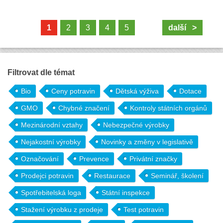
1
2
3
4
5
další >
Filtrovat dle témat
Bio
Ceny potravin
Dětská výživa
Dotace
GMO
Chybné značení
Kontroly státních orgánů
Mezinárodní vztahy
Nebezpečné výrobky
Nejakostní výrobky
Novinky a změny v legislativě
Označování
Prevence
Privátní značky
Prodejci potravin
Restaurace
Seminář, školení
Spotřebitelská loga
Státní inspekce
Stažení výrobku z prodeje
Test potravin