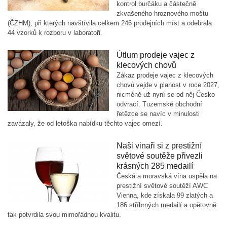
kontrol burčáku a částečně
zkvašeného hroznového moštu
(ČZHM), při kterých navštívila celkem 246 prodejních míst a odebrala
44 vzorků k rozboru v laboratoři.
Útlum prodeje vajec z
klecových chovů
Zákaz prodeje vajec z klecových
chovů vejde v planost v roce 2027,
nicméně už nyní se od něj Česko
odvrací. Tuzemské obchodní
řetězce se navíc v minulosti
zavázaly, že od letoška nabídku těchto vajec omezí.
Naši vinaři si z prestižní
světové soutěže přivezli
krásných 285 medailí
Česká a moravská vína uspěla na
prestižní světové soutěží AWC
Vienna, kde získala 99 zlatých a
186 stříbrných medailí a opětovně
tak potvrdila svou mimořádnou kvalitu.