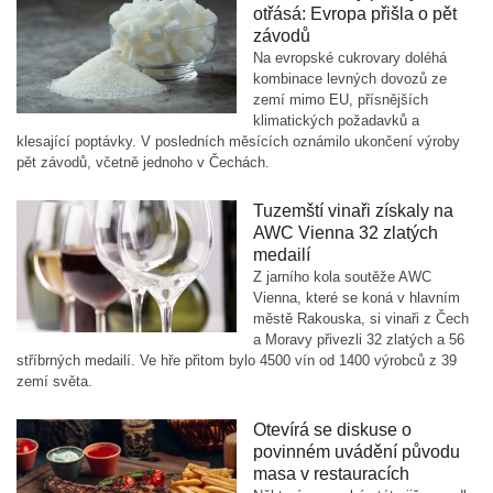
otřásá: Evropa přišla o pět
závodů
Na evropské cukrovary doléhá
kombinace levných dovozů ze
zemí mimo EU, přísnějších
klimatických požadavků a
klesající poptávky. V posledních měsících oznámilo ukončení výroby
pět závodů, včetně jednoho v Čechách.
Tuzemští vinaři získaly na
AWC Vienna 32 zlatých
medailí
Z jarního kola soutěže AWC
Vienna, které se koná v hlavním
městě Rakouska, si vinaři z Čech
a Moravy přivezli 32 zlatých a 56
stříbrných medailí. Ve hře přitom bylo 4500 vín od 1400 výrobců z 39
zemí světa.
Otevírá se diskuse o
povinném uvádění původu
masa v restauracích