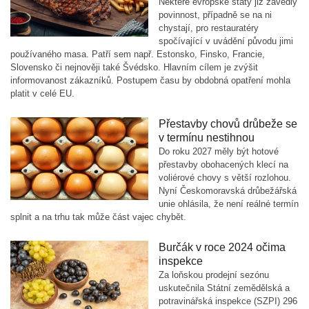
Některé evropské státy již zavedly
povinnost, případně se na ni
chystají, pro restauratéry
spočívající v uvádění původu jimi
používaného masa. Patří sem např. Estonsko, Finsko, Francie,
Slovensko či nejnověji také Švédsko. Hlavním cílem je zvýšit
informovanost zákazníků. Postupem času by obdobná opatření mohla
platit v celé EU.
Přestavby chovů drůbeže se
v termínu nestihnou
Do roku 2027 měly být hotové
přestavby obohacených klecí na
voliérové chovy s větší rozlohou.
Nyní Českomoravská drůbežářská
unie ohlásila, že není reálné termín
splnit a na trhu tak může část vajec chybět.
Burčák v roce 2024 očima
inspekce
Za loňskou prodejní sezónu
uskutečnila Státní zemědělská a
potravinářská inspekce (SZPI) 296