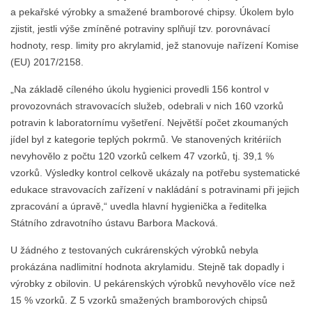
a pekařské výrobky a smažené bramborové chipsy. Úkolem bylo
zjistit, jestli výše zmíněné potraviny splňují tzv. porovnávací
hodnoty, resp. limity pro akrylamid, jež stanovuje nařízení Komise
(EU) 2017/2158.
„Na základě cíleného úkolu hygienici provedli 156 kontrol v
provozovnách stravovacích služeb, odebrali v nich 160 vzorků
potravin k laboratornímu vyšetření. Největší počet zkoumaných
jídel byl z kategorie teplých pokrmů. Ve stanovených kritériích
nevyhovělo z počtu 120 vzorků celkem 47 vzorků, tj. 39,1 %
vzorků. Výsledky kontrol celkově ukázaly na potřebu systematické
edukace stravovacích zařízení v nakládání s potravinami při jejich
zpracování a úpravě,“ uvedla hlavní hygienička a ředitelka
Státního zdravotního ústavu Barbora Macková.
U žádného z testovaných cukrárenských výrobků nebyla
prokázána nadlimitní hodnota akrylamidu. Stejně tak dopadly i
výrobky z obilovin. U pekárenských výrobků nevyhovělo více než
15 % vzorků. Z 5 vzorků smažených bramborových chipsů