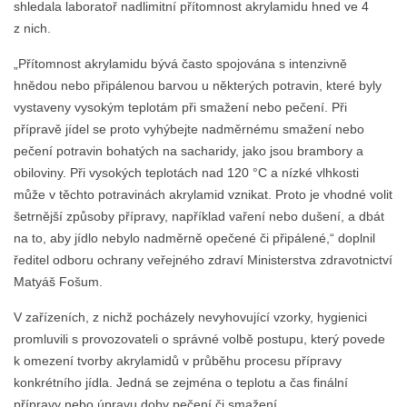
shledala laboratoř nadlimitní přítomnost akrylamidu hned ve 4
z nich.
„Přítomnost akrylamidu bývá často spojována s intenzivně
hnědou nebo připálenou barvou u některých potravin, které byly
vystaveny vysokým teplotám při smažení nebo pečení. Při
přípravě jídel se proto vyhýbejte nadměrnému smažení nebo
pečení potravin bohatých na sacharidy, jako jsou brambory a
obiloviny. Při vysokých teplotách nad 120 °C a nízké vlhkosti
může v těchto potravinách akrylamid vznikat. Proto je vhodné volit
šetrnější způsoby přípravy, například vaření nebo dušení, a dbát
na to, aby jídlo nebylo nadměrně opečené či připálené,“ doplnil
ředitel odboru ochrany veřejného zdraví Ministerstva zdravotnictví
Matyáš Fošum.
V zařízeních, z nichž pocházely nevyhovující vzorky, hygienici
promluvili s provozovateli o správné volbě postupu, který povede
k omezení tvorby akrylamidů v průběhu procesu přípravy
konkrétního jídla. Jedná se zejména o teplotu a čas finální
přípravy nebo úpravu doby pečení či smažení.