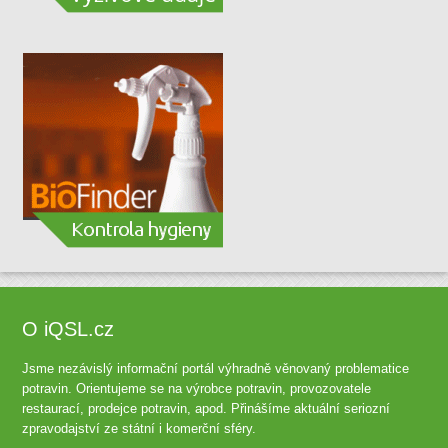
O iQSL.cz
Jsme nezávislý informační portál výhradně věnovaný problematice
potravin. Orientujeme se na výrobce potravin, provozovatele
restaurací, prodejce potravin, apod. Přinášíme aktuální seriozní
zpravodajství ze státní i komerční sféry.