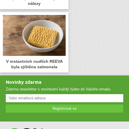
nálezy
V instantních nudlích REEVA
byla zjištěna salmonela
Novinky zdarma
Zdarma newsletter s novinkami každý týden do Vašeho emailu
Registrovat se