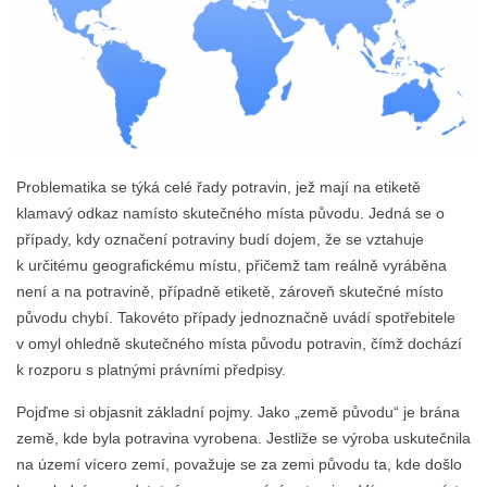
Problematika se týká celé řady potravin, jež mají na etiketě
klamavý odkaz namísto skutečného místa původu. Jedná se o
případy, kdy označení potraviny budí dojem, že se vztahuje
k určitému geografickému místu, přičemž tam reálně vyráběna
není a na potravině, případně etiketě, zároveň skutečné místo
původu chybí. Takovéto případy jednoznačně uvádí spotřebitele
v omyl ohledně skutečného místa původu potravin, čímž dochází
k rozporu s platnými právními předpisy.
Pojďme si objasnit základní pojmy. Jako „země původu“ je brána
země, kde byla potravina vyrobena. Jestliže se výroba uskutečnila
na území vícero zemí, považuje se za zemi původu ta, kde došlo