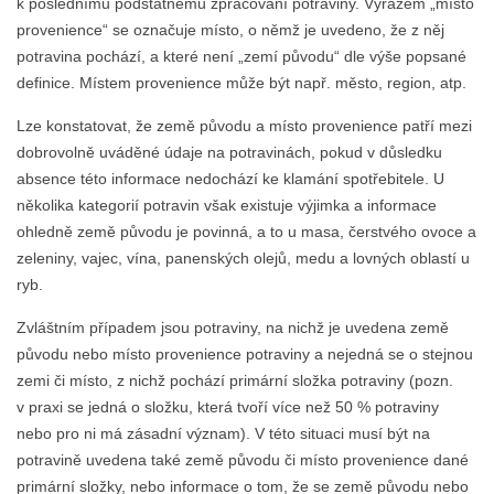
k poslednímu podstatnému zpracování potraviny. Výrazem „místo
provenience“ se označuje místo, o němž je uvedeno, že z něj
potravina pochází, a které není „zemí původu“ dle výše popsané
definice. Místem provenience může být např. město, region, atp.
Lze konstatovat, že země původu a místo provenience patří mezi
dobrovolně uváděné údaje na potravinách, pokud v důsledku
absence této informace nedochází ke klamání spotřebitele. U
několika kategorií potravin však existuje výjimka a informace
ohledně země původu je povinná, a to u masa, čerstvého ovoce a
zeleniny, vajec, vína, panenských olejů, medu a lovných oblastí u
ryb.
Zvláštním případem jsou potraviny, na nichž je uvedena země
původu nebo místo provenience potraviny a nejedná se o stejnou
zemi či místo, z nichž pochází primární složka potraviny (pozn.
v praxi se jedná o složku, která tvoří více než 50 % potraviny
nebo pro ni má zásadní význam). V této situaci musí být na
potravině uvedena také země původu či místo provenience dané
primární složky, nebo informace o tom, že se země původu nebo