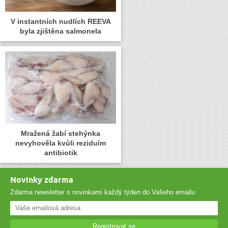
V instantních nudlích REEVA
byla zjištěna salmonela
Mražená žabí stehýnka
nevyhověla kvůli reziduím
antibiotik
Novinky zdarma
Zdarma newsletter s novinkami každý týden do Vašeho emailu
Registrovat se