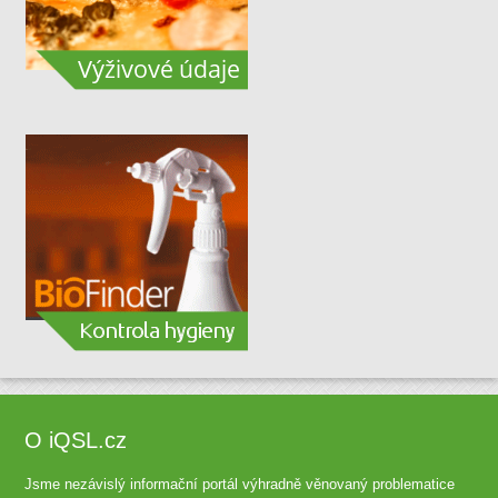
O iQSL.cz
Jsme nezávislý informační portál výhradně věnovaný problematice