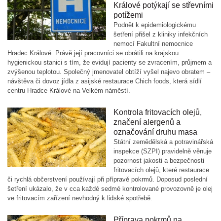
Králové potýkají se střevními
potížemi
Podnět k epidemiologickému
šetření přišel z kliniky infekčních
nemocí Fakultní nemocnice
Hradec Králové. Právě její pracovníci se obrátili na krajskou
hygienickou stanici s tím, že evidují pacienty se zvracením, průjmem a
zvýšenou teplotou. Společný jmenovatel obtíží vyšel najevo obratem –
návštěva či dovoz jídla z asijské restaurace Chich foods, která sídlí
centru Hradce Králové na Velkém náměstí.
Kontrola fritovacích olejů,
značení alergenů a
označování druhu masa
Státní zemědělská a potravinářská
inspekce (SZPI) pravidelně věnuje
pozornost jakosti a bezpečnosti
fritovacích olejů, které restaurace
či rychlá občerstvení používají při přípravě pokrmů. Doposud poslední
šetření ukázalo, že v cca každé sedmé kontrolované provozovně je olej
ve fritovacím zařízení nevhodný k lidské spotřebě.
Příprava pokrmů na