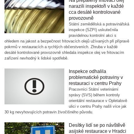
Na přepálený fritovací olej
narazili inspektoři v každé
cca desáté kontrolované
provozovně
Státní zemědělská a potravinářská
inspekce (SZPI) uskutečnila
pravidelnou kontrolní akci s
ohledem na jakost a bezpečnost fritovacích olejů užívaných při přípravě
pokrmů v restauracích a rychlých občerstveních. Zhruba v každé
desáté kontrolované provozovně shledala inspekce olej ve fritovacím
zařízení nevhodný k lidské spotřebě.
Inspekce odhalila
problematické potraviny v
restauraci v centru Prahy
Pracovníci Státní veterinární
správy (SVS) během kontroly
orientální restaurace v Opletalově
ulici v centru Prahy našli více jak
30 kg nevyhovujících potravin živočišného původu.
Desítky lidí se po návštěvě
asijské restaurace v Hradci