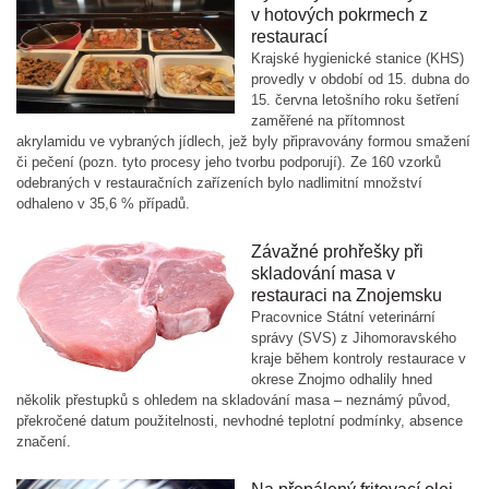
v hotových pokrmech z
restaurací
Krajské hygienické stanice (KHS)
provedly v období od 15. dubna do
15. června letošního roku šetření
zaměřené na přítomnost
akrylamidu ve vybraných jídlech, jež byly připravovány formou smažení
či pečení (pozn. tyto procesy jeho tvorbu podporují). Ze 160 vzorků
odebraných v restauračních zařízeních bylo nadlimitní množství
odhaleno v 35,6 % případů.
Závažné prohřešky při
skladování masa v
restauraci na Znojemsku
Pracovnice Státní veterinární
správy (SVS) z Jihomoravského
kraje během kontroly restaurace v
okrese Znojmo odhalily hned
několik přestupků s ohledem na skladování masa – neznámý původ,
překročené datum použitelnosti, nevhodné teplotní podmínky, absence
značení.