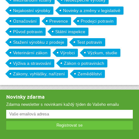
Mezinárodní vztahy
Nebezpečné výrobky
Nejakostní výrobky
Novinky a změny v legislativě
Označování
Prevence
Prodejci potravin
Původ potravin
Státní inspekce
Stažení výrobku z prodeje
Test potravin
Veterinární zákon
Výrobci
Výzkum, studie
Výživa a stravování
Zákon o potravinách
Zákony, vyhlášky, nařízení
Zemědělství
Novinky zdarma
Zdarma newsletter s novinkami každý týden do Vašeho emailu
Registrovat se