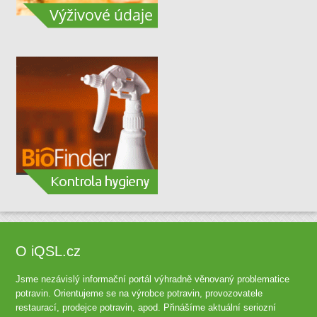
O iQSL.cz
Jsme nezávislý informační portál výhradně věnovaný problematice
potravin. Orientujeme se na výrobce potravin, provozovatele
restaurací, prodejce potravin, apod. Přinášíme aktuální seriozní