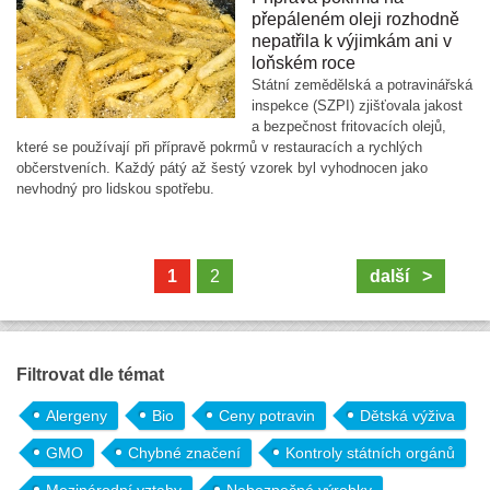
přepáleném oleji rozhodně
nepatřila k výjimkám ani v
loňském roce
Státní zemědělská a potravinářská
inspekce (SZPI) zjišťovala jakost
a bezpečnost fritovacích olejů,
které se používají při přípravě pokrmů v restauracích a rychlých
občerstveních. Každý pátý až šestý vzorek byl vyhodnocen jako
nevhodný pro lidskou spotřebu.
1
2
další >
Filtrovat dle témat
Alergeny
Bio
Ceny potravin
Dětská výživa
GMO
Chybné značení
Kontroly státních orgánů