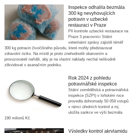
Inspekce odhalila bezmála
300 kg nevyhovujících
potravin v uzbecké
restauraci v Praze
Při kontrole uzbecké restaurace na
Praze 3 pracovníci Státní
veterinární správy zajistili téměř
300 kg potravin živočišného původu, které mohly představovat
zdravotní riziko. Na místě je proto znehodnotili obarvením a
provozovateli nařídili, aby je na vlastní náklady nechal neškodně
zlikvidovat v asanačním podniku.
Rok 2024 z pohledu
potravinářské inspekce
Státní zemědělská a potravinářská
inspekce (SZPI) v loňském roce
provedla dohromady 50 059 vstupů
v rámci úředních kontrol a mj.
uložila sankce ve výši bezmála
190 milionů Kč.
Výsledky kontrol akrylamidu