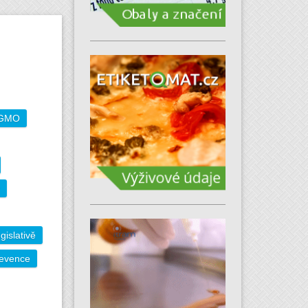
GMO
gislativě
evence