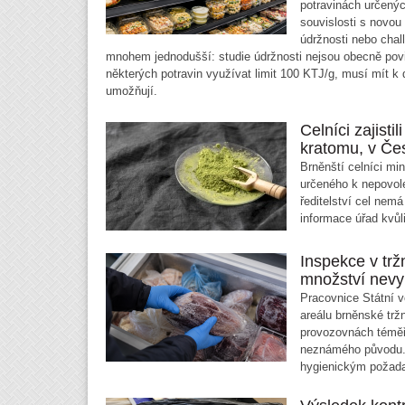
potravinách určenýc
souvislosti s novou
údržnosti nebo chall
mnohem jednodušší: studie údržnosti nejsou obecně povi
některých potravin využívat limit 100 KTJ/g, musí mít k d
umožňují.
Celníci zajisti
kratomu, v Čes
Brněnští celníci min
určeného k nepovole
ředitelství cel nem
informace úřad kvůl
Inspekce v trž
množství nevyh
Pracovnice Státní ve
areálu brněnské trž
provozovnách téměř
neznámého původu. 
hygienickým požad