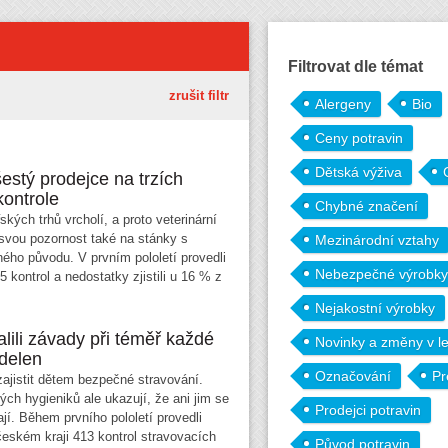
Filtrovat dle témat
zrušit filtr
Alergeny
Bio
Ceny potravin
Dětská výživa
estý prodejce na trzích
kontrole
Chybné značení
kých trhů vrcholí, a proto veterinární
 svou pozornost také na stánky s
Mezinárodní vztahy
ného původu. V prvním pololetí provedli
Nebezpečné výrobky
5 kontrol a nedostatky zjistili u 16 % z
Nejakostní výrobky
alili závady při téměř každé
Novinky a změny v le
ídelen
Označování
Pr
zajistit dětem bezpečné stravování.
ých hygieniků ale ukazují, že ani jim se
Prodejci potravin
í. Během prvního pololetí provedli
českém kraji 413 kontrol stravovacích
Původ potravin