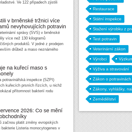
mladistvé. Ve 122 případech zjistili
Restaurace
Státní inspekce
tili v brněnské tržnici více
ramů nevyhovujících potravin
Stažení výrobku z pr
eterinární správy (SVS) v brněnské
lily více než 130 kilogramů
Test potravin
čišných produktů. V jedné z prodejen
Veterinární zákon
ředevším drůbež a maso neznámého
Výrobci
Výzkum
je na kuřecí maso s
Výživa a stravování
monely
Zákon o potravinách
a potravinářská inspekce (SZPI)
ch kuřecích prsních řízcích, u nichž
Zákony, vyhlášky, na
rokázal přítomnost bakterií rodu
Zemědělství
 července 2026: Co se mění
 obchodníky
6 začnou platit změny evropských
lu bakterie Listeria monocytogenes v