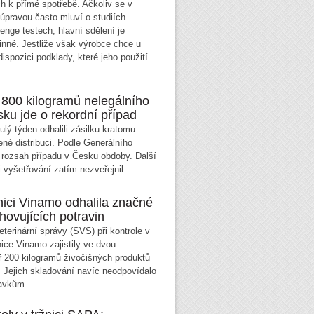
h k přímé spotřebě. Ačkoliv se v
 úpravou často mluví o studiích
enge testech, hlavní sdělení je
nné. Jestliže však výrobce chce u
ispozici podklady, které jeho použití
li 800 kilogramů nelegálního
ku jde o rekordní případ
ulý týden odhalili zásilku kratomu
né distribuci. Podle Generálního
á rozsah případu v Česku obdoby. Další
i vyšetřování zatím nezveřejnil.
nici Vinamo odhalila značné
ovujících potravin
terinární správy (SVS) při kontrole v
nice Vinamo zajistily ve dvou
 200 kilogramů živočišných produktů
Jejich skladování navíc neodpovídalo
avkům.