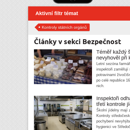
Aktivní filtr témat
Kontroly státních orgánů
Články v sekci Bezpečnost
Téměř každý š
nevyhověl při 
Letní sezóna farmářs
inspektoři zaměřují
potravinami živočiš
po celé republice 16
nich.
Inspektoři odh
třetí kontrole j
Školní jídelny mají 
Kontroly středočesk
pochybení nevyhýbaj
hygienici ve Středo