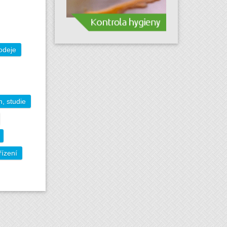
odeje
, studie
řízení