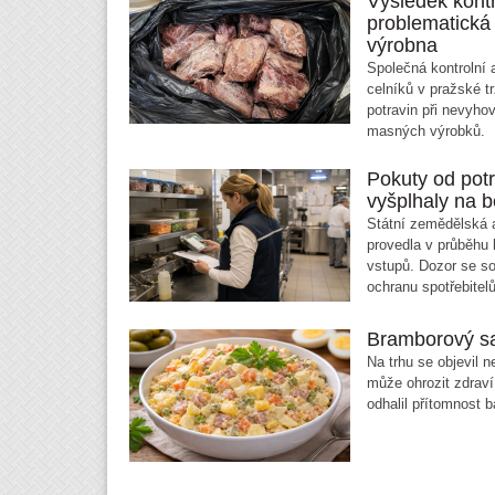
Výsledek kontr
problematická 
výrobna
Společná kontrolní a
celníků v pražské t
potravin při nevyho
masných výrobků.
Pokuty od potr
vyšplhaly na 
Státní zemědělská 
provedla v průběhu 
vstupů. Dozor se so
ochranu spotřebitel
Bramborový sal
Na trhu se objevil 
může ohrozit zdraví
odhalil přítomnost 