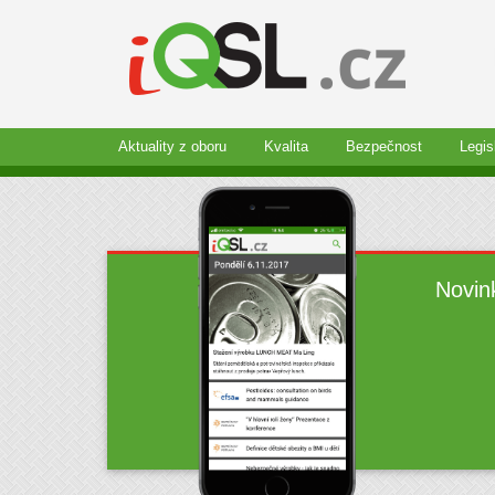
Aktuality z oboru
Kvalita
Bezpečnost
Legis
Novin