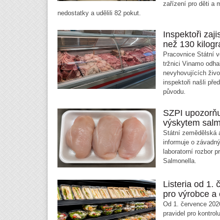
zařízení pro děti a 
nedostatky a udělili 82 pokut.
Inspektoři zajis
než 130 kilog
Pracovnice Státní v
tržnici Vinamo odha
nevyhovujících živo
inspektoři našli p
původu.
SZPI upozorňu
výskytem sal
Státní zemědělská 
informuje o závadný
laboratorní rozbor p
Salmonella.
Listeria od 1.
pro výrobce a
Od 1. července 202
pravidel pro kontro