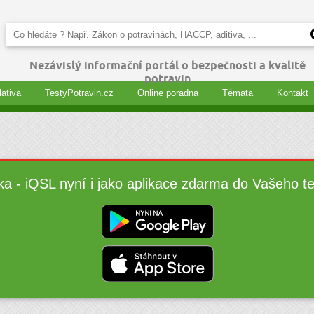
Nezávislý informační portál o bezpečnosti a kvalitě
potravin
lativa
TestyPotravin.cz
Online poradna
Témata
Kontakt
ka - iQSL nyní i jako aplikace zdarma do Vašeho t