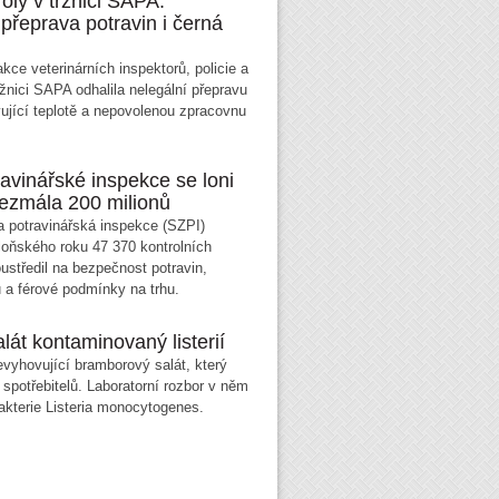
oly v tržnici SAPA:
přeprava potravin i černá
kce veterinárních inspektorů, policie a
ržnici SAPA odhalila nelegální přepravu
vující teplotě a nepovolenou zpracovnu
avinářské inspekce se loni
bezmála 200 milionů
a potravinářská inspekce (SZPI)
loňského roku 47 370 kontrolních
ustředil na bezpečnost potravin,
ů a férové podmínky na trhu.
át kontaminovaný listerií
nevyhovující bramborový salát, který
 spotřebitelů. Laboratorní rozbor v něm
bakterie Listeria monocytogenes.