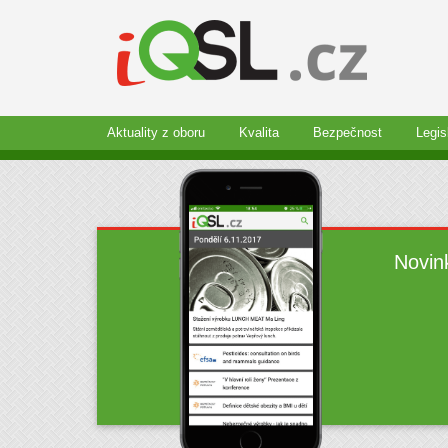
Aktuality z oboru
Kvalita
Bezpečnost
Legis
Novin