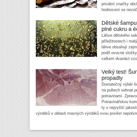
privátní značky obc
hodnocení se nezúča
Dětské šampus
plné cukru a 
Láhve dětského sekt
příležitostech i ma
láhve obsahují zej
podíl ovocné složky
celkem dvanáct vzo
Velký test! Šu
propadly
Dostatečný výběr š
na pultech sehnat 
potravinami. Zprav
Potravinářskou kom
ty s nejvyšší jakos
výrobků v oblasti masných výrobků svou pověst nepotvrd