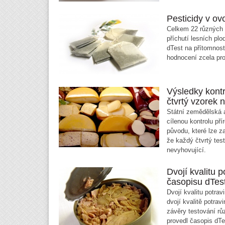
Pesticidy v ov
Celkem 22 různých 
příchutí lesních plo
dTest na přítomnost
hodnocení zcela pro
Výsledky kontr
čtvrtý vzorek 
Státní zemědělská a
cílenou kontrolu př
původu, které lze za
že každý čtvrtý tes
nevyhovující.
Dvojí kvalitu p
časopisu dTes
Dvojí kvalitu potrav
dvojí kvalitě potrav
závěry testování rů
provedl časopis dTes