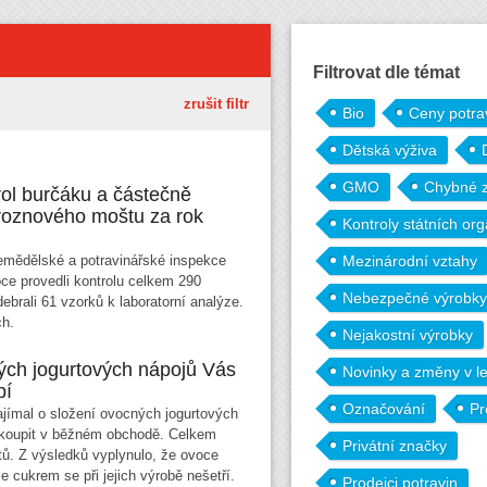
Filtrovat dle témat
zrušit filtr
Bio
Ceny potra
Dětská výživa
GMO
Chybné 
rol burčáku a částečně
oznového moštu za rok
Kontroly státních or
zemědělské a potravinářské inspekce
Mezinárodní vztahy
ce provedli kontrolu celkem 290
Nebezpečné výrobky
ebrali 61 vzorků k laboratorní analýze.
ch.
Nejakostní výrobky
ých jogurtových nápojů Vás
Novinky a změny v le
pí
Označování
Pr
jímal o složení ovocných jogurtových
zakoupit v běžném obchodě. Celkem
Privátní značky
tů. Z výsledků vyplynulo, že ovoce
e cukrem se při jejich výrobě nešetří.
Prodejci potravin