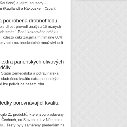
Kaufland) a jejími sousedy –
 (Kaufland) a Rakouskem (Spar).
aa podrobena drobnohledu
pis dTest provedl analýzu 16 různých
ých směsí. Podíl kakaového prášku
%, kdežto cukr zaujímá minimálně 60%
ekvapí i nezanedbatelné množství soli.
ů extra panenských olivových
dčily
e Státní zemědělská a potravinářská
 skutečnou kvalitu extra panenských
ré lze pořídit na našem trhu.
ledky porovnávající kvalitu
ojilo 21 produktů, které jsou prodávány
v Čechách, na Slovensku, v Německu,
ku. Testy byly zaměřeny především na