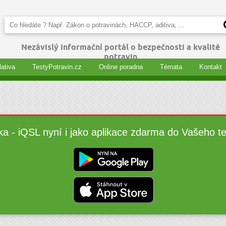
Nezávislý informační portál o bezpečnosti a kvalitě
potravin
lativa
TestyPotravin.cz
Online poradna
Témata
Kontakt
ka - iQSL nyní i jako aplikace zdarma do Vašeho t