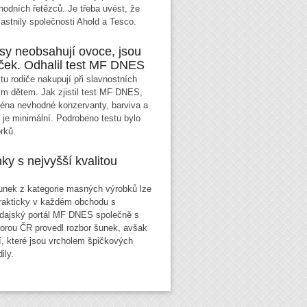
hodních řetězců. Je třeba uvést, že
stnily společnosti Ahold a Tesco.
y neobsahují ovoce, jsou
éček. Odhalil test MF DNES
u rodiče nakupují při slavnostních
lým dětem. Jak zjistil test MF DNES,
ména nevhodné konzervanty, barviva a
 je minimální. Podrobeno testu bylo
rků.
nky s nejvyšší kvalitou
unek z kategorie masných výrobků lze
prakticky v každém obchodu s
odajský portál MF DNES společně s
orou ČR provedl rozbor šunek, avšak
tí, které jsou vrcholem špičkových
ily.