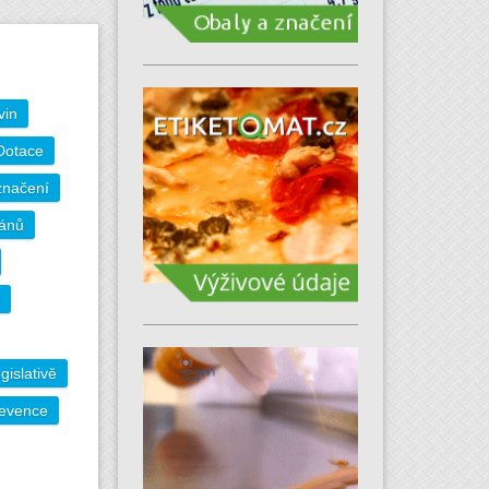
vin
Dotace
značení
gánů
gislativě
evence