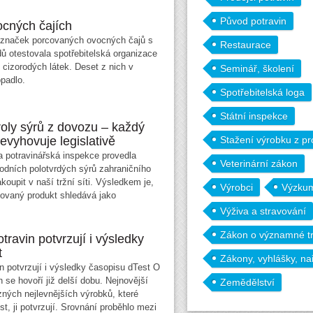
Původ potravin
ocných čajích
značek porcovaných ovocných čajů s
Restaurace
dů otestovala spotřebitelská organizace
 cizorodých látek. Deset z nich v
Seminář, školení
padlo.
Spotřebitelská loga
Státní inspekce
oly sýrů z dovozu – každý
nevyhovuje legislativě
Stažení výrobku z pr
 potravinářská inspekce provedla
Veterinární zákon
írodních polotvrdých sýrů zahraničního
koupit v naší tržní síti. Výsledkem je,
Výrobci
Výzkum
tovaný produkt shledává jako
Výživa a stravování
Zákon o významné trž
otravin potvrzují i výsledky
t
Zákony, vyhlášky, na
in potvrzují i výsledky časopisu dTest O
in se hovoří již delší dobu. Nejnovější
Zemědělství
zných nejlevnějších výrobků, které
t, ji potvrzují. Srovnání proběhlo mezi