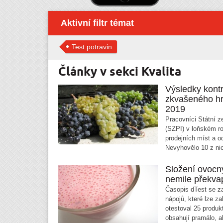
Aktivní filtr témat
Test potravin
Články v sekci Kvalita
Výsledky kont
zkvašeného hr
2019
Pracovníci Státní 
(SZPI) v loňském ro
prodejních míst a od
Nevyhovělo 10 z ni
Složení ovocn
nemile překva
Časopis dTest se za
nápojů, které lze 
otestoval 25 produk
obsahují pramálo, al