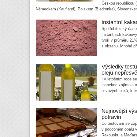
Českou republikou (
Německem (Kaufland), Polskem (Biedronka), Slovenskem
Instantní kak
Spotřebitelský časo
instantních kakaov
tvoří v průměru 21
z obsahu. Mnohé př
Výsledky test
olejů nepřesvě
I v letošním roce s
inspekce zajímala o
olivových olejů, kte
Nejnovější výs
potravin
Do testování se zap
v podobném obalu 
Rakousku a Maďars