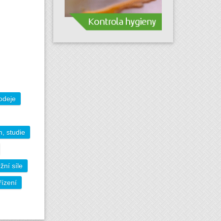
odeje
, studie
ní síle
řízení