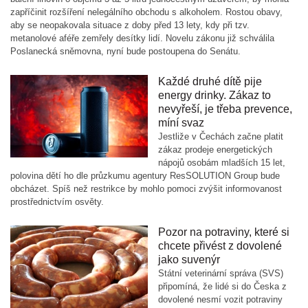
zapříčinit rozšíření nelegálního obchodu s alkoholem. Rostou obavy,
aby se neopakovala situace z doby před 13 lety, kdy při tzv.
metanolové aféře zemřely desítky lidí. Novelu zákonu již schválila
Poslanecká sněmovna, nyní bude postoupena do Senátu.
Každé druhé dítě pije
energy drinky. Zákaz to
nevyřeší, je třeba prevence,
míní svaz
Jestliže v Čechách začne platit
zákaz prodeje energetických
nápojů osobám mladších 15 let,
polovina dětí ho dle průzkumu agentury ResSOLUTION Group bude
obcházet. Spíš než restrikce by mohlo pomoci zvýšit informovanost
prostřednictvím osvěty.
Pozor na potraviny, které si
chcete přivést z dovolené
jako suvenýr
Státní veterinární správa (SVS)
připomíná, že lidé si do Česka z
dovolené nesmí vozit potraviny