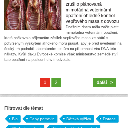
zrušilo plánovaná
mimořádná veterinární
opatření ohledně kontrol
vepřového masa z dovozu
Dnešním dnem měla začít platit
mimořádná veterinární opatření,
která nařizovala příjemcům zásilek vepřového masa ze států s
potvrzeným výskytem afrického moru prasat, aby je před uvedením na
český trh podrobili laboratorním testům na přítomnost viru DNA této
nákazy. Kvůli tlaku Evropské komise však ministerstvo zemědělství
tato opatření na poslední chvíli odvolalo.
1
2
další >
Filtrovat dle témat
Bio
Ceny potravin
Dětská výživa
Dotace