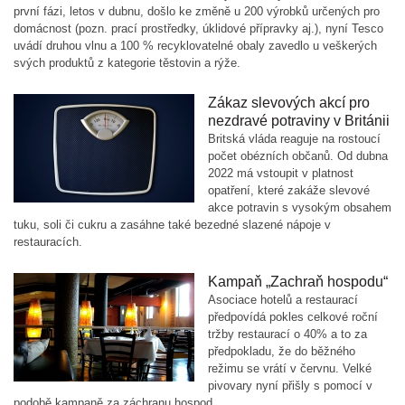
první fázi, letos v dubnu, došlo ke změně u 200 výrobků určených pro
domácnost (pozn. prací prostředky, úklidové přípravky aj.), nyní Tesco
uvádí druhou vlnu a 100 % recyklovatelné obaly zavedlo u veškerých
svých produktů z kategorie těstovin a rýže.
Zákaz slevových akcí pro
nezdravé potraviny v Británii
Britská vláda reaguje na rostoucí
počet obézních občanů. Od dubna
2022 má vstoupit v platnost
opatření, které zakáže slevové
akce potravin s vysokým obsahem
tuku, soli či cukru a zasáhne také bezedné slazené nápoje v
restauracích.
Kampaň „Zachraň hospodu“
Asociace hotelů a restaurací
předpovídá pokles celkové roční
tržby restaurací o 40% a to za
předpokladu, že do běžného
režimu se vrátí v červnu. Velké
pivovary nyní přišly s pomocí v
podobě kampaně za záchranu hospod.