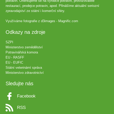
potravin. Orientujeme se na výrobce potravin, provozovatele
restaurací, prodejce potravin, apod. Přinášíme aktuální seriozní
zpravodajství ze státní i komerční sféry.
Využíváme fotografie z
d3images - Magnific.com
Odkazy na zdroje
SZPI
Ministerstvo zemědělství
Potravinářská komora
EU - RASFF
EU - EUFIC
Státní veterinární správa
Ministerstvo zdravotnictví
Sledujte nás
Facebook
RSS