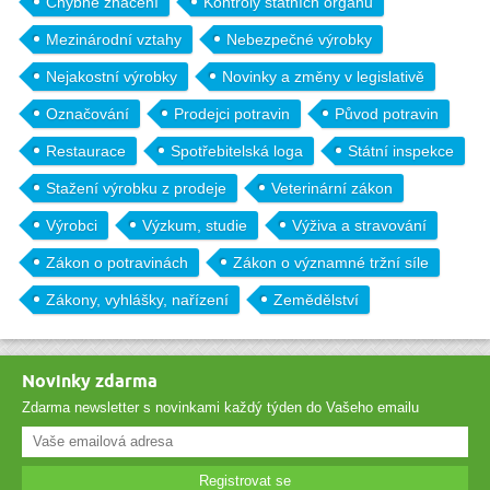
Chybné značení
Kontroly státních orgánů
Mezinárodní vztahy
Nebezpečné výrobky
Nejakostní výrobky
Novinky a změny v legislativě
Označování
Prodejci potravin
Původ potravin
Restaurace
Spotřebitelská loga
Státní inspekce
Stažení výrobku z prodeje
Veterinární zákon
Výrobci
Výzkum, studie
Výživa a stravování
Zákon o potravinách
Zákon o významné tržní síle
Zákony, vyhlášky, nařízení
Zemědělství
Novinky zdarma
Zdarma newsletter s novinkami každý týden do Vašeho emailu
Registrovat se