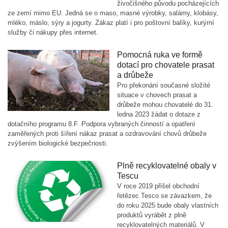
živočišného původu pocházejících
ze zemí mimo EU. Jedná se o maso, masné výrobky, salámy, klobásy,
mléko, máslo, sýry a jogurty. Zákaz platí i pro poštovní balíky, kurýrní
služby či nákupy přes internet.
Pomocná ruka ve formě
dotací pro chovatele prasat
a drůbeže
Pro překonání současné složité
situace v chovech prasat a
drůbeže mohou chovatelé do 31.
ledna 2023 žádat o dotaze z
dotačního programu 8.F. Podpora vybraných činností a opatření
zaměřených proti šíření nákaz prasat a ozdravování chovů drůbeže
zvýšením biologické bezpečnosti.
Plně recyklovatelné obaly v
Tescu
V roce 2019 přišel obchodní
řetězec Tesco se závazkem, že
do roku 2025 bude obaly vlastních
produktů vyrábět z plně
recyklovatelných materiálů. V