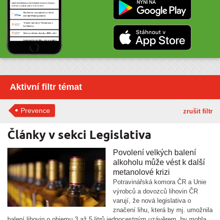
Aktivní filtr témat
Prevence
zrušit filtr
Články v sekci Legislativa
Povolení velkých balení
alkoholu může vést k další
metanolové krizi
Potravinářská komora ČR a Unie
výrobců a dovozců lihovin ČR
varují, že nová legislativa o
značení lihu, která by mj. umožnila
balení lihovin o objemu 3 až 5 litrů jednocestným uzávěrem, by mohla