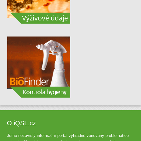
O iQSL.cz
Jsme nezávislý informační portál výhradně věnovaný problematice