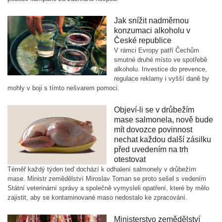
Jak snížit nadměrnou
konzumaci alkoholu v
České republice
V rámci Evropy patří Čechům
smutné druhé místo ve spotřebě
alkoholu. Investice do prevence,
regulace reklamy i vyšší daně by
mohly v boji s tímto nešvarem pomoci.
Objeví-li se v drůbežím
mase salmonela, nově bude
mít dovozce povinnost
nechat každou další zásilku
před uvedením na trh
otestovat
Téměř každý týden teď dochází k odhalení salmonely v drůbežím
mase. Ministr zemědělství Miroslav Toman se proto sešel s vedením
Státní veterinární správy a společně vymysleli opatření, které by mělo
zajistit, aby se kontaminované maso nedostalo ke zpracování.
Ministerstvo zemědělství