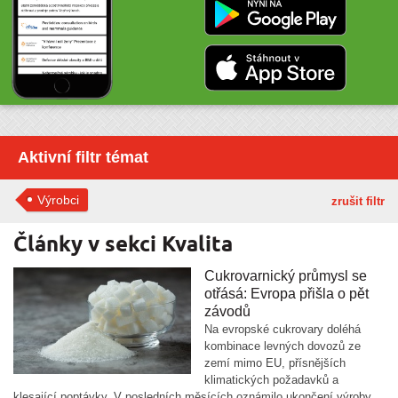
Aktivní filtr témat
Výrobci
zrušit filtr
Články v sekci Kvalita
Cukrovarnický průmysl se
otřásá: Evropa přišla o pět
závodů
Na evropské cukrovary doléhá
kombinace levných dovozů ze
zemí mimo EU, přísnějších
klimatických požadavků a
klesající poptávky. V posledních měsících oznámilo ukončení výroby