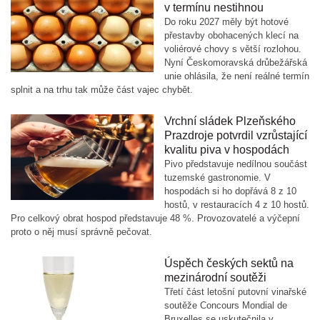
v termínu nestihnou
Do roku 2027 měly být hotové
přestavby obohacených klecí na
voliérové chovy s větší rozlohou.
Nyní Českomoravská drůbežářská
unie ohlásila, že není reálné termín
splnit a na trhu tak může část vajec chybět.
Vrchní sládek Plzeňského
Prazdroje potvrdil vzrůstající
kvalitu piva v hospodách
Pivo představuje nedílnou součást
tuzemské gastronomie. V
hospodách si ho dopřává 8 z 10
hostů, v restauracích 4 z 10 hostů.
Pro celkový obrat hospod představuje 48 %. Provozovatelé a výčepní
proto o něj musí správně pečovat.
Úspěch českých sektů na
mezinárodní soutěži
Třetí část letošní putovní vinařské
soutěže Concours Mondial de
Bruxelles se uskutečnila v