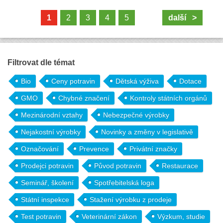
1
2
3
4
5
další >
Filtrovat dle témat
Bio
Ceny potravin
Dětská výživa
Dotace
GMO
Chybné značení
Kontroly státních orgánů
Mezinárodní vztahy
Nebezpečné výrobky
Nejakostní výrobky
Novinky a změny v legislativě
Označování
Prevence
Privátní značky
Prodejci potravin
Původ potravin
Restaurace
Seminář, školení
Spotřebitelská loga
Státní inspekce
Stažení výrobku z prodeje
Test potravin
Veterinární zákon
Výzkum, studie