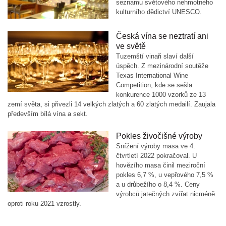
seznamu světového nehmotného
kulturního dědictví UNESCO.
Česká vína se neztratí ani
ve světě
Tuzemští vinaři slaví další
úspěch. Z mezinárodní soutěže
Texas International Wine
Competition, kde se sešla
konkurence 1000 vzorků ze 13
zemí světa, si přivezli 14 velkých zlatých a 60 zlatých medailí. Zaujala
především bílá vína a sekt.
Pokles živočišné výroby
Snížení výroby masa ve 4.
čtvrtletí 2022 pokračoval. U
hovězího masa činil meziroční
pokles 6,7 %, u vepřového 7,5 %
a u drůbežího o 8,4 %. Ceny
výrobců jatečných zvířat nicméně
oproti roku 2021 vzrostly.