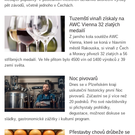
pět závodů, včetně jednoho v Čechách.
Tuzemští vinaři získaly na
AWC Vienna 32 zlatých
medailí
Z jarního kola soutěže AWC
Vienna, které se koná v hlavním
městě Rakouska, si vinaři z Čech
a Moravy přivezli 32 zlatých a 56
stříbrných medailí. Ve hře přitom bylo 4500 vín od 1400 výrobců z 39
zemí světa.
Noc pivovarů
Dnes se v Plzeňském kraji
uskuteční historicky první Noc
pivovarů. Zúčastní se jí více než
20 podniků. Pro své návštěvníky
si přichystaly prohlídky,
degustace, možnost diskuse se
sládky, gastronomické zážitky i kulturní program.
Přestavby chovů drůbeže se