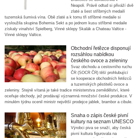
Neapoli. Právě odtud si přiváží dvě
zlaté a šest stříbrných medailí
tuzemská šumivá vína. Obě zlaté a k tomu tři stříbrné medaile si
vysloužila skupina Bohemia Sekt a po jednom kusu stříbrné medaile
získaly vinařství Spielberg, Vinné sklepy Skalák a Chateau Valtice -
Vinné sklepy Valtice.
Obchodní řetězce disponují
rozsáhlou nabídkou
českého ovoce a zeleniny
Svaz obchodu a cestovního ruchu
ČR (SOCR ČR) těší prohlubující
se kooperace obchodních řetězců
a tuzemských pěstitelů ovoce a
zeleniny. Stejně vítaná je také tradice ministerstva zemědělství, které
oceňuje obchody, jež prodávají významná množství české produkce. V
minulém týdnu ocenil ministr největší prodejce jablek, brambor a cibule.
Snaha o zápis české pivní
kultury na seznam UNESCO
Výrobci piva se snaží, aby česká
pivní kultura figurovala na